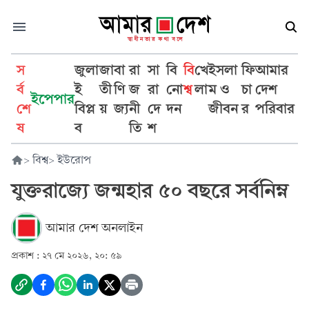
স
জুলা
জা
বা
রা
সা
বি
বি
খে
ইসলা
ফি
আমার
র্ব
ই
তী
ণি
জ
রা
নো
শ্ব
লা
ম ও
চা
দেশ
ইপেপার
শে
বিপ্ল
য়
জ্য
নী
দে
দন
জীবন
র
পরিবার
ষ
ব
তি
শ
>
বিশ্ব
>
ইউরোপ
যুক্তরাজ্যে জন্মহার ৫০ বছরে সর্বনিম্ন
আমার দেশ অনলাইন
প্রকাশ :
২৭ মে ২০২৬, ২০: ৫৯