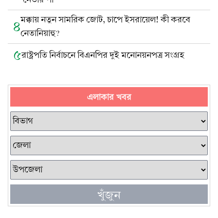
মক্কায় নতুন সামরিক জোট, চাপে ইসরায়েল! কী করবে
৪
নেতানিয়াহু?
৫
রাষ্ট্রপতি নির্বাচনে বিএনপির দুই মনোনয়নপত্র সংগ্রহ
এলাকার খবর
খুঁজুন