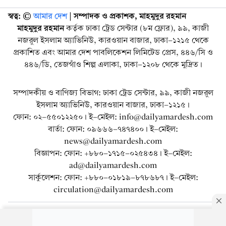
স্বত্ব: ©️
আমার দেশ
| সম্পাদক ও প্রকাশক, মাহমুদুর রহমান
মাহমুদুর রহমান
কর্তৃক ঢাকা ট্রেড সেন্টার (৮ম ফ্লোর), ৯৯, কাজী
নজরুল ইসলাম অ্যাভিনিউ, কারওয়ান বাজার, ঢাকা-১২১৫ থেকে
প্রকাশিত এবং আমার দেশ পাবলিকেশন লিমিটেড প্রেস, ৪৪৬/সি ও
৪৪৬/ডি, তেজগাঁও শিল্প এলাকা, ঢাকা-১২০৮ থেকে মুদ্রিত।
সম্পাদকীয় ও বাণিজ্য বিভাগ: ঢাকা ট্রেড সেন্টার, ৯৯, কাজী নজরুল
ইসলাম অ্যাভিনিউ, কারওয়ান বাজার, ঢাকা-১২১৫।
ফোন: ০২-৫৫০১২২৫০। ই-মেইল: info@dailyamardesh.com
বার্তা: ফোন: ০৯৬৬৬-৭৪৭৪০০। ই-মেইল:
news@dailyamardesh.com
বিজ্ঞাপন: ফোন: +৮৮০-১৭১৫-০২৫৪৩৪ । ই-মেইল:
ad@dailyamardesh.com
সার্কুলেশন: ফোন: +৮৮০-০১৮১৯-৮৭৮৬৮৭ । ই-মেইল:
circulation@dailyamardesh.com
ওয়েব মেইল
কনভার্টার
আর্কাইভ
বিজ্ঞাপন
সাইটম্যাপ