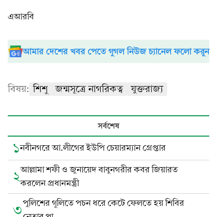
এআরবি
আমার দেশের খবর পেতে গুগল নিউজ চ্যানেল ফলো করুন
বিষয়:
শিশু
জন্মসূত্রে নাগরিকত্ব
যুক্তরাজ্য
সর্বশেষ
১
নবীনগরে আ.লীগের ইউপি চেয়ারম্যান গ্রেপ্তার
আল্লামা শফী ও জুনায়েদ বাবুনগরীর কবর জিয়ারত
২
করলেন প্রধানমন্ত্রী
পুলিশের গুলিতে পচন ধরে কেটে ফেলতে হয় শিবির
৩
নেতার পা