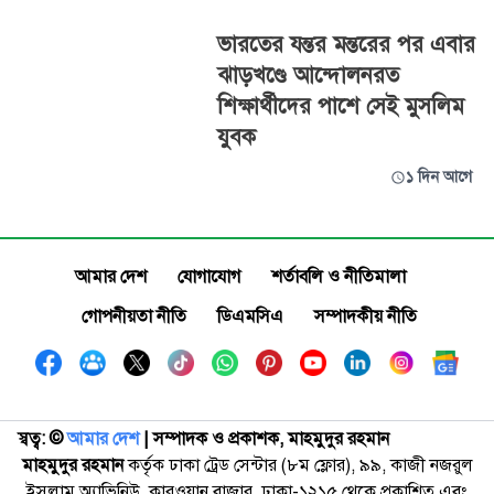
ভারতের যন্তর মন্তরের পর এবার
ঝাড়খণ্ডে আন্দোলনরত
শিক্ষার্থীদের পাশে সেই মুসলিম
যুবক
১ দিন আগে
আমার দেশ
যোগাযোগ
শর্তাবলি ও নীতিমালা
গোপনীয়তা নীতি
ডিএমসিএ
সম্পাদকীয় নীতি
স্বত্ব: ©️
আমার দেশ
| সম্পাদক ও প্রকাশক, মাহমুদুর রহমান
মাহমুদুর রহমান
কর্তৃক ঢাকা ট্রেড সেন্টার (৮ম ফ্লোর), ৯৯, কাজী নজরুল
ইসলাম অ্যাভিনিউ, কারওয়ান বাজার, ঢাকা-১২১৫ থেকে প্রকাশিত এবং