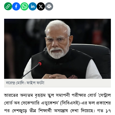
নরেন্দ্র মোদি। ফাইল ফটো
ভারতের অন্যতম বৃহত্তম স্কুল সমাপনী পরীক্ষার বোর্ড 'সেন্ট্রাল
বোর্ড অব সেকেন্ডারি এডুকেশন' (সিবিএসই)-এর ফল প্রকাশের
পর দেশজুড়ে তীব্র শিক্ষার্থী অসন্তোষ দেখা দিয়েছে। গত ১৭