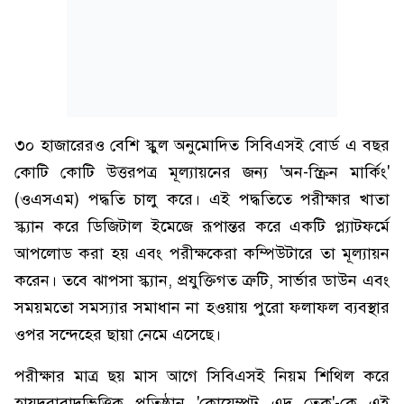
৩০ হাজারেরও বেশি স্কুল অনুমোদিত সিবিএসই বোর্ড এ বছর
কোটি কোটি উত্তরপত্র মূল্যায়নের জন্য 'অন-স্ক্রিন মার্কিং'
(ওএসএম) পদ্ধতি চালু করে। এই পদ্ধতিতে পরীক্ষার খাতা
স্ক্যান করে ডিজিটাল ইমেজে রূপান্তর করে একটি প্ল্যাটফর্মে
আপলোড করা হয় এবং পরীক্ষকেরা কম্পিউটারে তা মূল্যায়ন
করেন। তবে ঝাপসা স্ক্যান, প্রযুক্তিগত ত্রুটি, সার্ভার ডাউন এবং
সময়মতো সমস্যার সমাধান না হওয়ায় পুরো ফলাফল ব্যবস্থার
ওপর সন্দেহের ছায়া নেমে এসেছে।
পরীক্ষার মাত্র ছয় মাস আগে সিবিএসই নিয়ম শিথিল করে
হায়দরাবাদভিত্তিক প্রতিষ্ঠান 'কোয়েম্পট এদু তেক'-কে এই