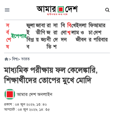
স
জুলা
জা
বা
রা
সা
বি
বি
খে
ইসলা
ফি
আমার
র্ব
ই
তী
ণি
জ
রা
নো
শ্ব
লা
ম ও
চা
দেশ
ইপেপার
শে
বিপ্ল
য়
জ্য
নী
দে
দন
জীবন
র
পরিবার
ষ
ব
তি
শ
>
বিশ্ব
>
ভারত
মাধ্যমিক পরীক্ষায় ফল কেলেঙ্কারি,
শিক্ষার্থীদের তোপের মুখে মোদি
আমার দেশ অনলাইন
প্রকাশ :
০৪ জুন ২০২৬, ১৩: ৪০
আপডেট :
০৪ জুন ২০২৬, ১৪: ৩৫