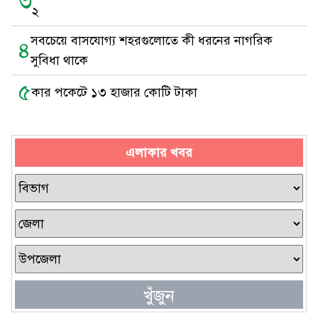
৩
২
সবচেয়ে বাসযোগ্য শহরগুলোতে কী ধরনের নাগরিক
৪
সুবিধা থাকে
৫
কার পকেটে ১৩ হাজার কোটি টাকা
এলাকার খবর
খুঁজুন