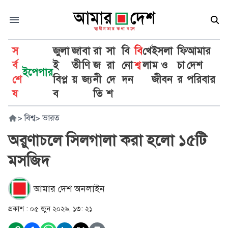
স
জুলা
জা
বা
রা
সা
বি
বি
খে
ইসলা
ফি
আমার
র্ব
ই
তী
ণি
জ
রা
নো
শ্ব
লা
ম ও
চা
দেশ
ইপেপার
শে
বিপ্ল
য়
জ্য
নী
দে
দন
জীবন
র
পরিবার
ষ
ব
তি
শ
>
বিশ্ব
>
ভারত
অরুণাচলে সিলগালা করা হলো ১৫টি
মসজিদ
আমার দেশ অনলাইন
প্রকাশ :
০৫ জুন ২০২৬, ১৩: ২১