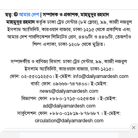
স্বত্ব: ©️
আমার দেশ
| সম্পাদক ও প্রকাশক, মাহমুদুর রহমান
মাহমুদুর রহমান
কর্তৃক ঢাকা ট্রেড সেন্টার (৮ম ফ্লোর), ৯৯, কাজী নজরুল
ইসলাম অ্যাভিনিউ, কারওয়ান বাজার, ঢাকা-১২১৫ থেকে প্রকাশিত এবং
আমার দেশ পাবলিকেশন লিমিটেড প্রেস, ৪৪৬/সি ও ৪৪৬/ডি, তেজগাঁও
শিল্প এলাকা, ঢাকা-১২০৮ থেকে মুদ্রিত।
সম্পাদকীয় ও বাণিজ্য বিভাগ: ঢাকা ট্রেড সেন্টার, ৯৯, কাজী নজরুল
ইসলাম অ্যাভিনিউ, কারওয়ান বাজার, ঢাকা-১২১৫।
ফোন: ০২-৫৫০১২২৫০। ই-মেইল: info@dailyamardesh.com
বার্তা: ফোন: ০৯৬৬৬-৭৪৭৪০০। ই-মেইল:
news@dailyamardesh.com
বিজ্ঞাপন: ফোন: +৮৮০-১৭১৫-০২৫৪৩৪ । ই-মেইল:
ad@dailyamardesh.com
সার্কুলেশন: ফোন: +৮৮০-০১৮১৯-৮৭৮৬৮৭ । ই-মেইল:
circulation@dailyamardesh.com
ওয়েব মেইল
কনভার্টার
আর্কাইভ
বিজ্ঞাপন
সাইটম্যাপ