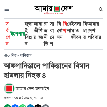
স
জুলা
জা
বা
রা
সা
বি
বি
খে
ইসলা
ফি
আমার
র্ব
ই
তী
ণি
জ
রা
নো
শ্ব
লা
ম ও
চা
দেশ
ইপেপার
শে
বিপ্ল
য়
জ্য
নী
দে
দন
জীবন
র
পরিবার
ষ
ব
তি
শ
>
বিশ্ব
>
পাকিস্তান
আফগানিস্তানে পাকিস্তানের বিমান
হামলায় নিহত ৪
আমার দেশ অনলাইন
প্রকাশ :
১৩ মার্চ ২০২৬, ১৬: ১৩