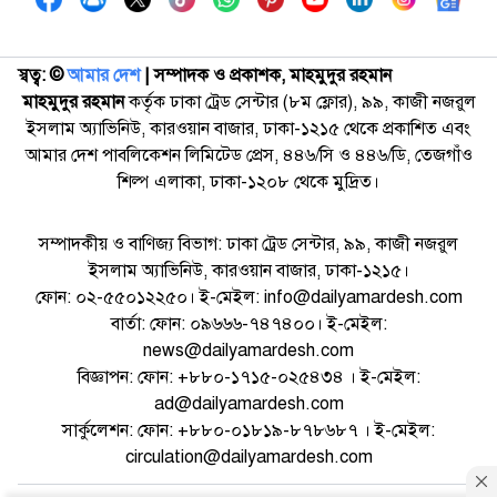
স্বত্ব: ©️
আমার দেশ
| সম্পাদক ও প্রকাশক, মাহমুদুর রহমান
মাহমুদুর রহমান
কর্তৃক ঢাকা ট্রেড সেন্টার (৮ম ফ্লোর), ৯৯, কাজী নজরুল
ইসলাম অ্যাভিনিউ, কারওয়ান বাজার, ঢাকা-১২১৫ থেকে প্রকাশিত এবং
আমার দেশ পাবলিকেশন লিমিটেড প্রেস, ৪৪৬/সি ও ৪৪৬/ডি, তেজগাঁও
শিল্প এলাকা, ঢাকা-১২০৮ থেকে মুদ্রিত।
সম্পাদকীয় ও বাণিজ্য বিভাগ: ঢাকা ট্রেড সেন্টার, ৯৯, কাজী নজরুল
ইসলাম অ্যাভিনিউ, কারওয়ান বাজার, ঢাকা-১২১৫।
ফোন: ০২-৫৫০১২২৫০। ই-মেইল: info@dailyamardesh.com
বার্তা: ফোন: ০৯৬৬৬-৭৪৭৪০০। ই-মেইল:
news@dailyamardesh.com
বিজ্ঞাপন: ফোন: +৮৮০-১৭১৫-০২৫৪৩৪ । ই-মেইল:
ad@dailyamardesh.com
সার্কুলেশন: ফোন: +৮৮০-০১৮১৯-৮৭৮৬৮৭ । ই-মেইল:
circulation@dailyamardesh.com