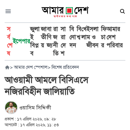
স
জুলা
জা
বা
রা
সা
বি
বি
খে
ইসলা
ফি
আমার
র্ব
ই
তী
ণি
জ
রা
নো
শ্ব
লা
ম ও
চা
দেশ
ইপেপার
শে
বিপ্ল
য়
জ্য
নী
দে
দন
জীবন
র
পরিবার
ষ
ব
তি
শ
>
আমার দেশ স্পেশাল
>
বিশেষ প্রতিবেদন
আওয়ামী আমলে বিসিএসে
নজিরবিহীন জালিয়াতি
ওয়াসিম সিদ্দিকী
প্রকাশ :
১৭ এপ্রিল ২০২৬, ০৯: ২৮
আপডেট :
১৭ এপ্রিল ২০২৬, ১১: ৫৩