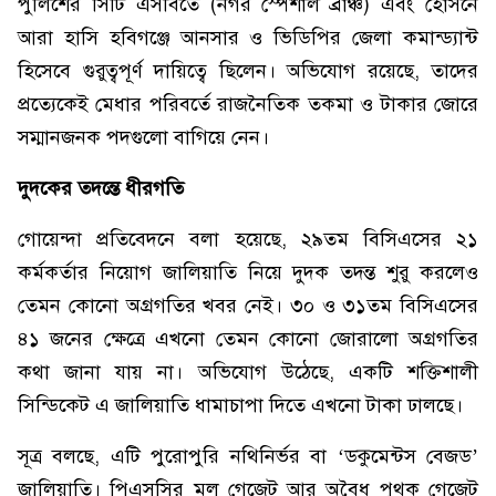
পুলিশের সিটি এসবিতে (নগর স্পেশাল ব্রাঞ্চ) এবং হোসনে
আরা হাসি হবিগঞ্জে আনসার ও ভিডিপির জেলা কমান্ড্যান্ট
হিসেবে গুরুত্বপূর্ণ দায়িত্বে ছিলেন। অভিযোগ রয়েছে, তাদের
প্রত্যেকেই মেধার পরিবর্তে রাজনৈতিক তকমা ও টাকার জোরে
সম্মানজনক পদগুলো বাগিয়ে নেন।
দুদকের তদন্তে ধীরগতি
গোয়েন্দা প্রতিবেদনে বলা হয়েছে, ২৯তম বিসিএসের ২১
কর্মকর্তার নিয়োগ জালিয়াতি নিয়ে দুদক তদন্ত শুরু করলেও
তেমন কোনো অগ্রগতির খবর নেই। ৩০ ও ৩১তম বিসিএসের
৪১ জনের ক্ষেত্রে এখনো তেমন কোনো জোরালো অগ্রগতির
কথা জানা যায় না। অভিযোগ উঠেছে, একটি শক্তিশালী
সিন্ডিকেট এ জালিয়াতি ধামাচাপা দিতে এখনো টাকা ঢালছে।
সূত্র বলছে, এটি পুরোপুরি নথিনির্ভর বা ‘ডকুমেন্টস বেজড’
জালিয়াতি। পিএসসির মূল গেজেট আর অবৈধ পৃথক গেজেট