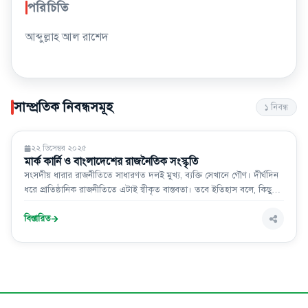
পরিচিতি
আব্দুল্লাহ আল রাশেদ
সাম্প্রতিক নিবন্ধসমূহ
১
নিবন্ধ
মতামত
২২ ডিসেম্বর ২০২৫
মার্ক কার্নি ও বাংলাদেশের রাজনৈতিক সংস্কৃতি
সংসদীয় ধারার রাজনীতিতে সাধারণত দলই মুখ্য, ব্যক্তি সেখানে গৌণ। দীর্ঘদিন
ধরে প্রাতিষ্ঠানিক রাজনীতিতে এটাই স্বীকৃত বাস্তবতা। তবে ইতিহাস বলে, কিছু
সময় আসে যখন ব্যক্তি তার গুণ, দক্ষতা ও নৈতিক অবস্থানের মাধ্যমে দলীয়
সীমানা অতিক্রম করে জনমানুষের আস্থা অর্জন করেন। তখন তিনি আর শুধু একটি
বিস্তারিত
দলের নেতা থাকেন না