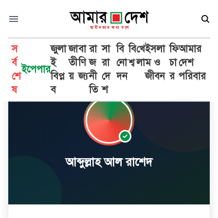
স
জুলা
জা
বা
রা
সা
বি
বি
খে
ইসলা
ফি
আমার
র্ব
ই
তী
ণি
জ
রা
নো
শ্ব
লা
ম ও
চা
দেশ
ইপেপার
শে
বিপ্ল
য়
জ্য
নী
দে
দন
জীবন
র
পরিবার
ষ
ব
তি
শ
আব্দুল্লাহ আল রাশেদ