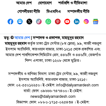
আমার দেশ
যোগাযোগ
শর্তাবলি ও নীতিমালা
গোপনীয়তা নীতি
ডিএমসিএ
সম্পাদকীয় নীতি
স্বত্ব: ©️
আমার দেশ
| সম্পাদক ও প্রকাশক, মাহমুদুর রহমান
মাহমুদুর রহমান
কর্তৃক ঢাকা ট্রেড সেন্টার (৮ম ফ্লোর), ৯৯, কাজী নজরুল
ইসলাম অ্যাভিনিউ, কারওয়ান বাজার, ঢাকা-১২১৫ থেকে প্রকাশিত এবং
আমার দেশ পাবলিকেশন লিমিটেড প্রেস, ৪৪৬/সি ও ৪৪৬/ডি, তেজগাঁও
শিল্প এলাকা, ঢাকা-১২০৮ থেকে মুদ্রিত।
সম্পাদকীয় ও বাণিজ্য বিভাগ: ঢাকা ট্রেড সেন্টার, ৯৯, কাজী নজরুল
ইসলাম অ্যাভিনিউ, কারওয়ান বাজার, ঢাকা-১২১৫।
ফোন: ০২-৫৫০১২২৫০। ই-মেইল: info@dailyamardesh.com
বার্তা: ফোন: ০৯৬৬৬-৭৪৭৪০০। ই-মেইল:
news@dailyamardesh.com
বিজ্ঞাপন: ফোন: +৮৮০-১৭১৫-০২৫৪৩৪ । ই-মেইল: