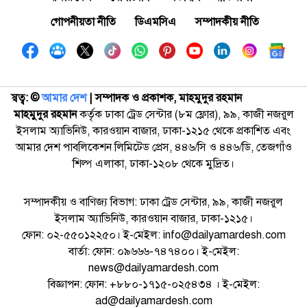
গোপনীয়তা নীতি
ডিএমসিএ
সম্পাদকীয় নীতি
স্বত্ব: ©️
আমার দেশ
| সম্পাদক ও প্রকাশক, মাহমুদুর রহমান
মাহমুদুর রহমান
কর্তৃক ঢাকা ট্রেড সেন্টার (৮ম ফ্লোর), ৯৯, কাজী নজরুল
ইসলাম অ্যাভিনিউ, কারওয়ান বাজার, ঢাকা-১২১৫ থেকে প্রকাশিত এবং
আমার দেশ পাবলিকেশন লিমিটেড প্রেস, ৪৪৬/সি ও ৪৪৬/ডি, তেজগাঁও
শিল্প এলাকা, ঢাকা-১২০৮ থেকে মুদ্রিত।
সম্পাদকীয় ও বাণিজ্য বিভাগ: ঢাকা ট্রেড সেন্টার, ৯৯, কাজী নজরুল
ইসলাম অ্যাভিনিউ, কারওয়ান বাজার, ঢাকা-১২১৫।
ফোন: ০২-৫৫০১২২৫০। ই-মেইল: info@dailyamardesh.com
বার্তা: ফোন: ০৯৬৬৬-৭৪৭৪০০। ই-মেইল:
news@dailyamardesh.com
বিজ্ঞাপন: ফোন: +৮৮০-১৭১৫-০২৫৪৩৪ । ই-মেইল:
ad@dailyamardesh.com