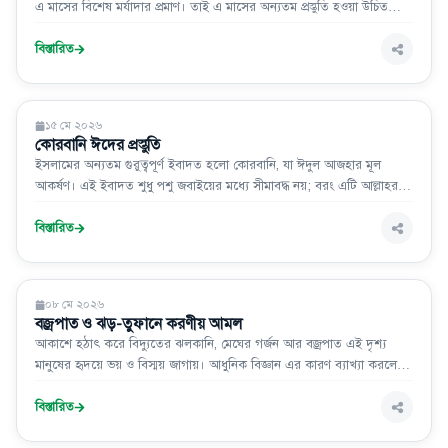
এ মাসের বিশেষ মর্যাদার প্রমাণ। তাই এ মাসের অন্যতম প্রস্তুতি হওয়া উচিত
নিজের আমলের হিসাব নেওয়া, গুনাহ থেকে তওবা করা এবং আল্লাহর সন্তুষ্টি
অর্জনের জন্য নতুনভাবে জীবন গড়ার অঙ্গীকার করা।
বিস্তারিত
ইসলাম ও জীবন
১৫ মে ২০২৬
কোরবানি ঈদের প্রস্তুতি
ইসলামের অন্যতম গুরুত্বপূর্ণ ইবাদত হলো কোরবানি, যা ঈদুল আজহার মূল
আকর্ষণ। এই ইবাদত শুধু পশু জবাইয়ের মধ্যে সীমাবদ্ধ নয়; বরং এটি আল্লাহর
প্রতি নিঃশর্ত আনুগত্য, ত্যাগ ও তাকওয়ার এক মহান প্রতীক। তাই একজন
কোরবানিদাতার উচিত আগে থেকেই যথাযথ প্রস্তুতি গ্রহণ করা এবং কোরআন ও
বিস্তারিত
সহিহ হাদিসের আলোকে নিজেকে প্রস্তুত
ইসলাম ও জীবন
০৮ মে ২০২৬
বজ্রপাত ও ঝড়-তুফানে করণীয় আমল
আকাশে হঠাৎ করে বিদ্যুতের ঝলকানি, মেঘের গর্জন আর বজ্রপাত এই দৃশ্য
মানুষের হৃদয়ে ভয় ও বিস্ময় জাগায়। আধুনিক বিজ্ঞান এর কারণ ব্যাখ্যা করলেও,
একজন মুমিনের কাছে এটি শুধু প্রাকৃতিক ঘটনা নয়; বরং আল্লাহর কুদরত,
সতর্কবার্তা এবং রহমতের নিদর্শন। এই ভয়াবহ মুহূর্তগুলো আমাদের স্মরণ করিয়ে
বিস্তারিত
দেয় মানুষ কতটা অসহায় আর