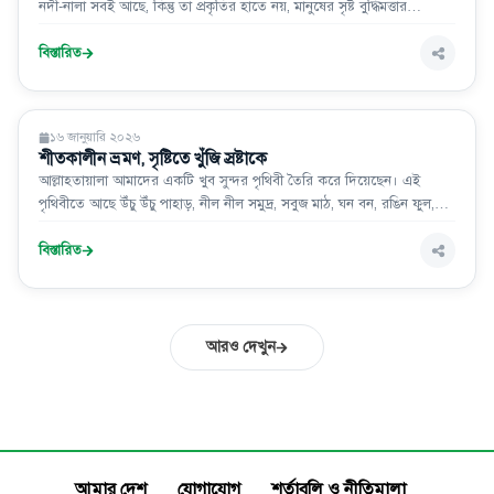
নদী-নালা সবই আছে, কিন্তু তা প্রকৃতির হাতে নয়, মানুষের সৃষ্ট বুদ্ধিমত্তার
নিয়ন্ত্রণে। প্রযুক্তি ও প্রকৃতি এখন একে অন্যের সঙ্গী, প্রতিদ্বন্দ্বী নয়। মানুষ তখন
শুধু মানুষ নয়; অর্ধেক জৈব, অর্ধেক যান্ত্রিক এক নতুন প্রজাতি : হোমোটেকনো
বিস্তারিত
স্যাপি
ইসলাম ও জীবন
১৬ জানুয়ারি ২০২৬
শীতকালীন ভ্রমণ, সৃষ্টিতে খুঁজি স্রষ্টাকে
আল্লাহতায়ালা আমাদের একটি খুব সুন্দর পৃথিবী তৈরি করে দিয়েছেন। এই
পৃথিবীতে আছে উঁচু উঁচু পাহাড়, নীল নীল সমুদ্র, সবুজ মাঠ, ঘন বন, রঙিন ফুল,
নানা জাতের পশুপাখি এবং বিভিন্ন ধরনের মানুষ।
বিস্তারিত
আরও দেখুন
আমার দেশ
যোগাযোগ
শর্তাবলি ও নীতিমালা