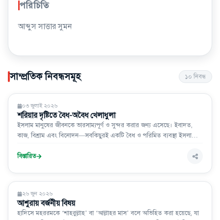
পরিচিতি
আব্দুস সাত্তার সুমন
সাম্প্রতিক নিবন্ধসমূহ
১০
নিবন্ধ
ইসলাম ও জীবন
০৩ জুলাই ২০২৬
শরিয়ার দৃষ্টিতে বৈধ-অবৈধ খেলাধুলা
ইসলাম মানুষের জীবনকে ভারসাম্যপূর্ণ ও সুন্দর করার জন্য এসেছে। ইবাদত,
কাজ, বিশ্রাম এবং বিনোদন—সবকিছুরই একটি বৈধ ও পরিমিত ব্যবস্থা ইসলামে
রয়েছে। খেলাধুলা মানুষের শরীরকে সুস্থ, মনকে প্রফুল্ল এবং কর্মক্ষম রাখতে
গুরুত্বপূর্ণ ভূমিকা পালন করে। তাই ইসলামে খেলাধুলা সম্পূর্ণ নিষিদ্ধ নয়; বরং কিছু
বিস্তারিত
খেলাকে উৎসাহিত
ইসলাম ও জীবন
২৬ জুন ২০২৬
আশুরায় বর্জনীয় বিষয়
হাদিসে মহররমকে ‘শাহরুল্লাহ’ বা ‘আল্লাহর মাস’ বলে অভিহিত করা হয়েছে, যা