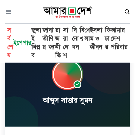
স
জুলা
জা
বা
রা
সা
বি
বি
খে
ইসলা
ফি
আমার
র্ব
ই
তী
ণি
জ
রা
নো
শ্ব
লা
ম ও
চা
দেশ
ইপেপার
শে
বিপ্ল
য়
জ্য
নী
দে
দন
জীবন
র
পরিবার
ষ
ব
তি
শ
আব্দুস সাত্তার সুমন