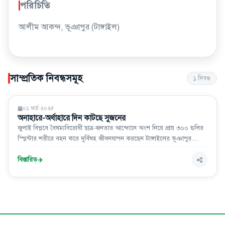
পরিচিতি
আলীম আকন্দ, ভূঞাপুর (টাঙ্গাইল)
সাম্প্রতিক নিবন্ধসমূহ
১
নিবন্ধ
জুলাই বিপ্লব
০১ মার্চ ২০২৫
অনাহারে-অর্ধাহারে দিন কাটছে সুজনের
জুলাই বিপ্লবে বৈষম্যবিরোধী ছাত্র-জনতার আন্দোনে অংশ নিয়ে প্রায় ৩০০ গুলির
স্প্লিন্টার শরীরে বহন করে দুর্বিষহ জীবনযাপন করছেন টাঙ্গাইলের ভূঞাপুর
উপজেলার সুজন (৪৪)।
বিস্তারিত