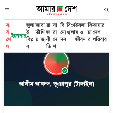
স
জুলা
জা
বা
রা
সা
বি
বি
খে
ইসলা
ফি
আমার
র্ব
ই
তী
ণি
জ
রা
নো
শ্ব
লা
ম ও
চা
দেশ
ইপেপার
শে
বিপ্ল
য়
জ্য
নী
দে
দন
জীবন
র
পরিবার
ষ
ব
তি
শ
আলীম আকন্দ, ভূঞাপুর (টাঙ্গাইল)