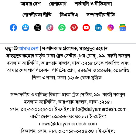
আমার দেশ
যোগাযোগ
শর্তাবলি ও নীতিমালা
গোপনীয়তা নীতি
ডিএমসিএ
সম্পাদকীয় নীতি
স্বত্ব: ©️
আমার দেশ
| সম্পাদক ও প্রকাশক, মাহমুদুর রহমান
মাহমুদুর রহমান
কর্তৃক ঢাকা ট্রেড সেন্টার (৮ম ফ্লোর), ৯৯, কাজী নজরুল
ইসলাম অ্যাভিনিউ, কারওয়ান বাজার, ঢাকা-১২১৫ থেকে প্রকাশিত এবং
আমার দেশ পাবলিকেশন লিমিটেড প্রেস, ৪৪৬/সি ও ৪৪৬/ডি, তেজগাঁও
শিল্প এলাকা, ঢাকা-১২০৮ থেকে মুদ্রিত।
সম্পাদকীয় ও বাণিজ্য বিভাগ: ঢাকা ট্রেড সেন্টার, ৯৯, কাজী নজরুল
ইসলাম অ্যাভিনিউ, কারওয়ান বাজার, ঢাকা-১২১৫।
ফোন: ০২-৫৫০১২২৫০। ই-মেইল: info@dailyamardesh.com
বার্তা: ফোন: ০৯৬৬৬-৭৪৭৪০০। ই-মেইল:
news@dailyamardesh.com
বিজ্ঞাপন: ফোন: +৮৮০-১৭১৫-০২৫৪৩৪ । ই-মেইল: