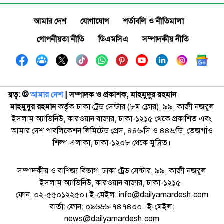
আমার দেশ
যোগাযোগ
শর্তাবলি ও নীতিমালা
গোপনীয়তা নীতি
ডিএমসিএ
সম্পাদকীয় নীতি
স্বত্ব: ©️
আমার দেশ
| সম্পাদক ও প্রকাশক, মাহমুদুর রহমান
মাহমুদুর রহমান
কর্তৃক ঢাকা ট্রেড সেন্টার (৮ম ফ্লোর), ৯৯, কাজী নজরুল
ইসলাম অ্যাভিনিউ, কারওয়ান বাজার, ঢাকা-১২১৫ থেকে প্রকাশিত এবং
আমার দেশ পাবলিকেশন লিমিটেড প্রেস, ৪৪৬/সি ও ৪৪৬/ডি, তেজগাঁও
শিল্প এলাকা, ঢাকা-১২০৮ থেকে মুদ্রিত।
সম্পাদকীয় ও বাণিজ্য বিভাগ: ঢাকা ট্রেড সেন্টার, ৯৯, কাজী নজরুল
ইসলাম অ্যাভিনিউ, কারওয়ান বাজার, ঢাকা-১২১৫।
ফোন: ০২-৫৫০১২২৫০। ই-মেইল: info@dailyamardesh.com
বার্তা: ফোন: ০৯৬৬৬-৭৪৭৪০০। ই-মেইল:
news@dailyamardesh.com