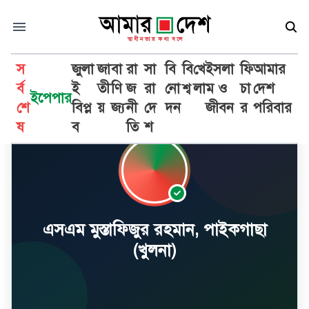
স
জুলা
জা
বা
রা
সা
বি
বি
খে
ইসলা
ফি
আমার
র্ব
ই
তী
ণি
জ
রা
নো
শ্ব
লা
ম ও
চা
দেশ
ইপেপার
শে
বিপ্ল
য়
জ্য
নী
দে
দন
জীবন
র
পরিবার
ষ
ব
তি
শ
এসএম মুস্তাফিজুর রহমান, পাইকগাছা
(খুলনা)