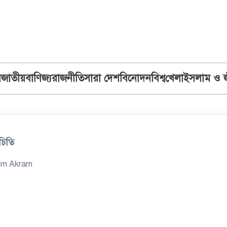
ব
জাতীয়
বাণিজ্য
রাজনীতি
সারা দেশ
বিনোদন
বিশ্ব
খেলা
ইসলাম ও 
চিতি
im Akram