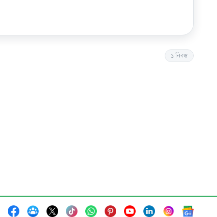
১
নিবন্ধ