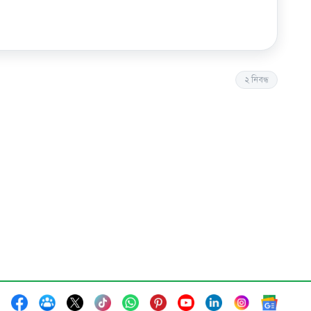
২
নিবন্ধ