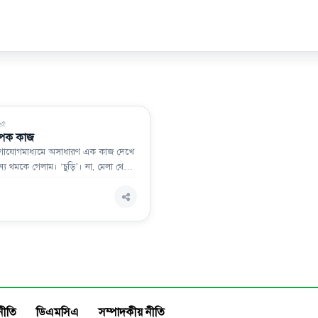
২৫
ল্পিক কাজ
গাযোগমাধ্যমে অসাধারণ এক কাজ দেখে
ন্য থমকে গেলাম। ‘চুড়ি’। না, মেলা থেকে
চুড়ি নয়
নীতি
ডিএমসিএ
সম্পাদকীয় নীতি