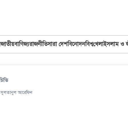
ব
জাতীয়
বাণিজ্য
রাজনীতি
সারা দেশ
বিনোদন
বিশ্ব
খেলা
ইসলাম ও 
চিতি
 সুলতানুল আরেফিন