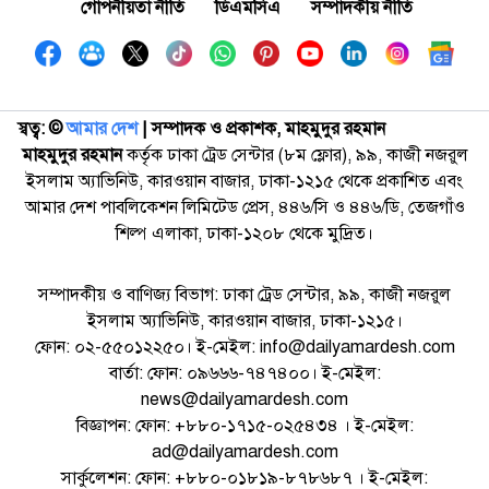
গোপনীয়তা নীতি
ডিএমসিএ
সম্পাদকীয় নীতি
স্বত্ব: ©️
আমার দেশ
| সম্পাদক ও প্রকাশক, মাহমুদুর রহমান
মাহমুদুর রহমান
কর্তৃক ঢাকা ট্রেড সেন্টার (৮ম ফ্লোর), ৯৯, কাজী নজরুল
ইসলাম অ্যাভিনিউ, কারওয়ান বাজার, ঢাকা-১২১৫ থেকে প্রকাশিত এবং
আমার দেশ পাবলিকেশন লিমিটেড প্রেস, ৪৪৬/সি ও ৪৪৬/ডি, তেজগাঁও
শিল্প এলাকা, ঢাকা-১২০৮ থেকে মুদ্রিত।
সম্পাদকীয় ও বাণিজ্য বিভাগ: ঢাকা ট্রেড সেন্টার, ৯৯, কাজী নজরুল
ইসলাম অ্যাভিনিউ, কারওয়ান বাজার, ঢাকা-১২১৫।
ফোন: ০২-৫৫০১২২৫০। ই-মেইল: info@dailyamardesh.com
বার্তা: ফোন: ০৯৬৬৬-৭৪৭৪০০। ই-মেইল:
news@dailyamardesh.com
বিজ্ঞাপন: ফোন: +৮৮০-১৭১৫-০২৫৪৩৪ । ই-মেইল:
ad@dailyamardesh.com
সার্কুলেশন: ফোন: +৮৮০-০১৮১৯-৮৭৮৬৮৭ । ই-মেইল: