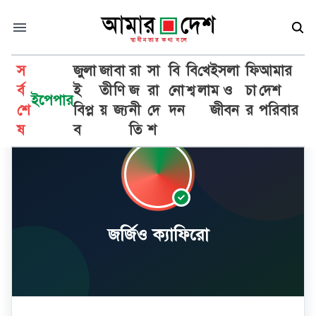
স
জুলা
জা
বা
রা
সা
বি
বি
খে
ইসলা
ফি
আমার
র্ব
ই
তী
ণি
জ
রা
নো
শ্ব
লা
ম ও
চা
দেশ
ইপেপার
শে
বিপ্ল
য়
জ্য
নী
দে
দন
জীবন
র
পরিবার
ষ
ব
তি
শ
জর্জিও ক্যাফিরো