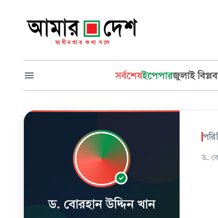
সর্বশেষ
ইপেপার
জুলাই বিপ্লব
পরি
ড. ব
ড. বোরহান উদ্দিন খান