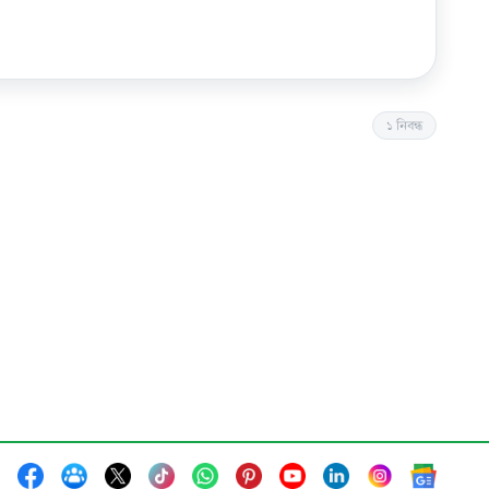
১
নিবন্ধ