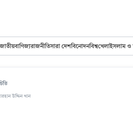
জাতীয়
বাণিজ্য
রাজনীতি
সারা দেশ
বিনোদন
বিশ্ব
খেলা
ইসলাম ও
চিতি
োরহান উদ্দিন খান