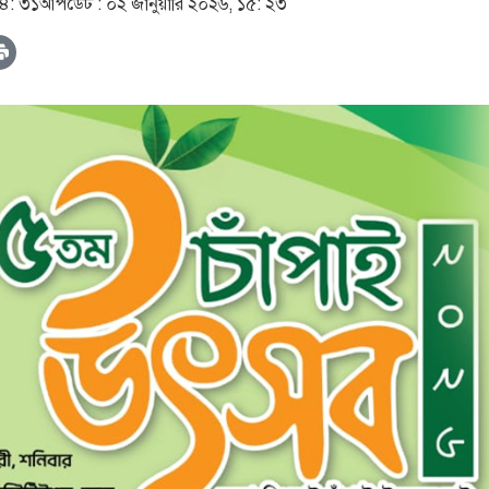
১৪: ৩১
আপডেট :
০২ জানুয়ারি ২০২৬, ১৫: ২৩