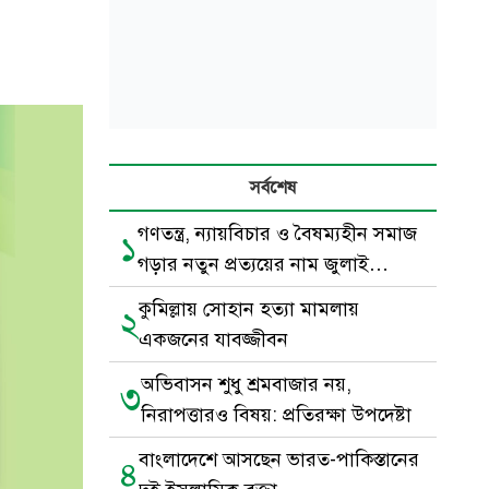
সর্বশেষ
গণতন্ত্র, ন্যায়বিচার ও বৈষম্যহীন সমাজ
১
গড়ার নতুন প্রত্যয়ের নাম জুলাই
গণঅভ্যুত্থান
কুমিল্লায় সোহান হত্যা মামলায়
২
একজনের যাবজ্জীবন
অভিবাসন শুধু শ্রমবাজার নয়,
৩
নিরাপত্তারও বিষয়: প্রতিরক্ষা উপদেষ্টা
বাংলাদেশে আসছেন ভারত-পাকিস্তানের
৪