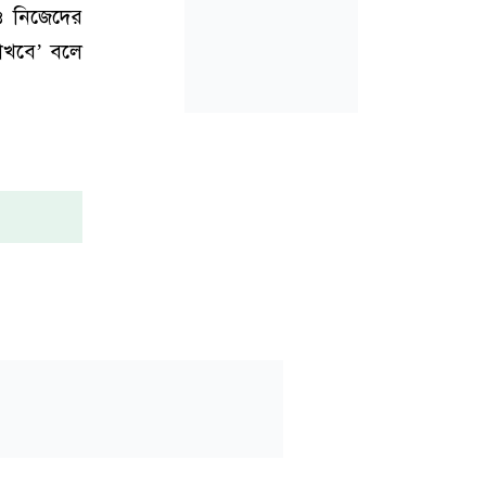
েও নিজেদের
রাখবে’ বলে