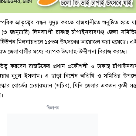
রিক ভ্রাতৃত্বের বন্ধন সুদৃঢ় করতে রাজধানীতে অনুষ্ঠিত হতে যাচ
 জানুয়ারি) দিনব্যাপী ঢাকাস্থ চাঁপাইনবাবগঞ্জ জেলা সমিত
ইনস্টিটিউশন মিলনায়তনে ১৫তম উৎসবের আয়োজন করা হয়েছে। 
সরত জেলাবাসীর মধ্যে ব্যাপক উৎসাহ-উদ্দীপনা বিরাজ করছে।
্ব করবেন রাজউকের প্রধান প্রকৌশলী ও ঢাকাস্থ চাঁপাইনবাব
িয়ার নুরুল ইসলাম। এ ছাড়া বিশেষ অতিথি ও সমিতির উপদেষ্
স্কার বোর্ডের চেয়ারম্যান (সচিব), যিনি জেলার একজন কৃতী সন্
ন।
বিজ্ঞাপন