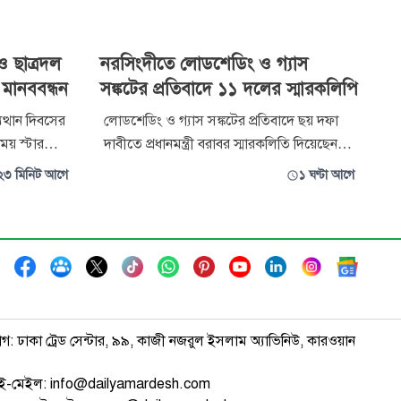
 ছাত্রদল
নরসিংদীতে লোডশেডিং ও গ্যাস
 মানববন্ধন
সঙ্কটের প্রতিবাদে ১১ দলের স্মারকলিপি
ুত্থান দিবসের
লোডশেডিং ও গ্যাস সঙ্কটের প্রতিবাদে ছয় দফা
ময় স্টার
দাবীতে প্রধানমন্ত্রী বরাবর স্মারকলিতি দিয়েছেন
বাইয়ের ওপর
নরসিংদী জেলার ১১ দলের নেতারা। তারা বলেন,
২৩ মিনিট আগে
১ ঘণ্টা আগে
হামলার
দেশের সাধারণ জনগণ গ্যাস সংকট, দীর্ঘস্থায়ী
 সাংবাদিকরা।
লোডশেডিং, বিদ্যুতের মূল্য বৃদ্ধি, অস্বাভাবিক
েস ক্লাবের
ভুতুড়ে বিল এবং নিত্যপ্রয়োজনীয় দ্রব্যের
লাগামহীন মূল্যবৃদ্ধির কারণে
াগ: ঢাকা ট্রেড সেন্টার, ৯৯, কাজী নজরুল ইসলাম অ্যাভিনিউ, কারওয়ান
ই-মেইল: info@dailyamardesh.com