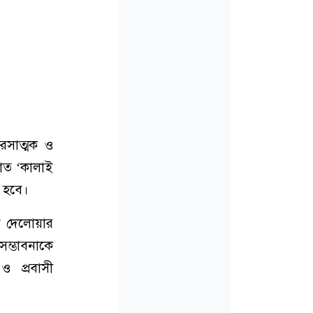
 রসাত্মক ও
যাত ‘কালাই
া হবে।
ট দেলোয়ার
সম্ভাবনাকে
ও প্রবাসী