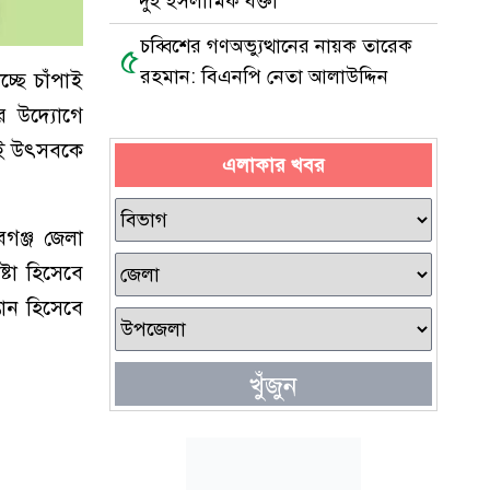
দুই ইসলামিক বক্তা
চব্বিশের গণঅভ্যুত্থানের নায়ক তারেক
৫
রহমান: বিএনপি নেতা আলাউদ্দিন
্ছে চাঁপাই
ির উদ্যোগে
এই উৎসবকে
এলাকার খবর
গঞ্জ জেলা
টা হিসেবে
তান হিসেবে
খুঁজুন