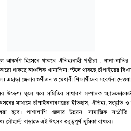
ল আকর্ষণ হিসেবে থাকবে ঐতিহ্যবাহী গম্ভীরা : নানা-নাতির
; আরো থাকছে আঞ্চলিক খানাপিনা: স্টলে থাকছে চাঁপাইয়ের বিখ্
। এছাড়া জেলার গুণীজন ও মেধাবী শিক্ষার্থীদের সংবর্ধনা দেওয়
র উদ্দেশ্য তুলে ধরে সমিতির সাধারণ সম্পাদক অ্যাডভোকে
বের মাধ্যমে চাঁপাইনবাবগঞ্জের ইতিহাস, ঐতিহ্য, সংস্কৃতি ও 
ধরা হবে। পাশাপাশি জেলার উন্নয়ন, সামাজিক সম্প্রীতি 
ে সৌহার্দ্য বাড়াতে এই উৎসব গুরুত্বপূর্ণ ভূমিকা রাখবে।