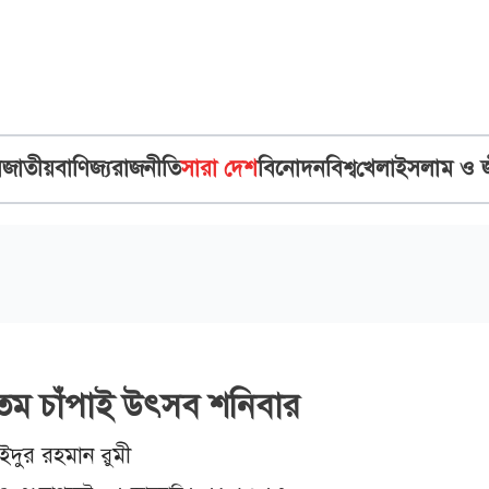
ব
জাতীয়
বাণিজ্য
রাজনীতি
সারা দেশ
বিনোদন
বিশ্ব
খেলা
ইসলাম ও 
তম চাঁপাই উৎসব শনিবার
দুর রহমান রুমী