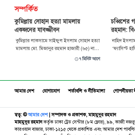
সম্পর্কিত
কুমিল্লায় সোহান হত্যা মামলায়
চব্বিশের গ
একজনের যাবজ্জীবন
রহমান: বি
কুমিল্লার লাকসামে সাইফুল ইসলাম সোহান হত্যা
নাহিদ ইসলাম
মামলায় মো. মিজানুর রহমান হাজারী (৬৫) নামে
‘ফ্যাসিস্ট হ
এক আসামিকে যাবজ্জীবন কারাদণ্ড ও ৩০ হাজার
জাতির সঙ্গে 
৭ মিনিট আগে
টাকা অর্থদণ্ড দিয়েছে আদালত। অনাদায়ে আরো
বগুড়ার নন্
তিন মাসের সশ্রম কারাদণ্ডের আদেশ দেওয়া
আলাউদ্দিন সর
হয়েছে। একই মামলার অপর আসামি মেহেদী
কাঁপানো গণঅ
হাসানের (২৯) বিরুদ্ধে অভিযোগ প্রমাণিত না হওয়া
করেছিলেন বিএ
আমার দেশ
যোগাযোগ
শর্তাবলি ও নীতিমালা
গোপনীয়তা 
স্বত্ব: ©️
আমার দেশ
| সম্পাদক ও প্রকাশক, মাহমুদুর রহমান
মাহমুদুর রহমান
কর্তৃক ঢাকা ট্রেড সেন্টার (৮ম ফ্লোর), ৯৯, কাজী নজ
কারওয়ান বাজার, ঢাকা-১২১৫ থেকে প্রকাশিত এবং আমার দেশ পাবলিক