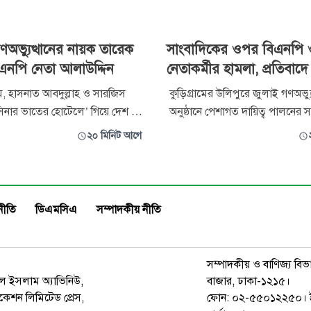
ণঅভ্যুত্থানের নায়ক তারেক
সাংবাদিকের ওপর বিএনপি ও
এনপি নেতা আলাউদ্দিন
নেতাকর্মীর হামলা, প্রতিবাদে
, হাসনাত আবদুল্লাহ ও সারজিস
কুড়িগ্রামের উলিপুরে জুলাই গণঅভ্য
াসিনার ভাতের হোটেলে’ গিয়ে দেশ ও
অনুষ্ঠানে পেশাগত দায়িত্ব পালনের স
গাদ্দারি করেছিল বলে মন্তব্য করেছেন
নিউজের জেলা প্রতিনিধি মুহাম্মদ যু
২০ মিনিট আগে
দীগ্রাম উপজেলা বিএনপির সভাপতি
বিএনপি ও ছাত্রদল নেতা-কর্মীদের 
কার। তিনি দাবি করেন, দুনিয়া
প্রতিবাদে মানববন্ধন করেছে স্থানীয়
ভ্যুত্থানের ঐতিহাসিক পটভূমি রচনা
বৃহস্পতিবার দুপুর ২টায় কুড়িগ্রাম প্র
নপির ভারপ্রাপ্ত চেয়া
সামনে এ মানববন্ধন
নীতি
ডিএমসিএ
সম্পাদকীয় নীতি
সম্পাদকীয় ও বাণিজ্য বিভ
রুল ইসলাম অ্যাভিনিউ,
বাজার, ঢাকা-১২১৫।
েশন লিমিটেড প্রেস,
ফোন: ০২-৫৫০১২২৫০। 