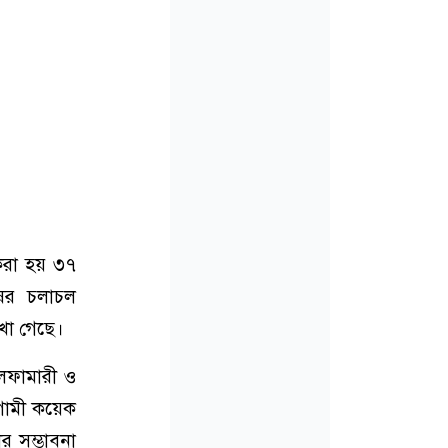
 করা হয় ৩৭
ষের চলাচল
েখা গেছে।
ীলফামারী ও
আগামী কয়েক
র সম্ভাবনা