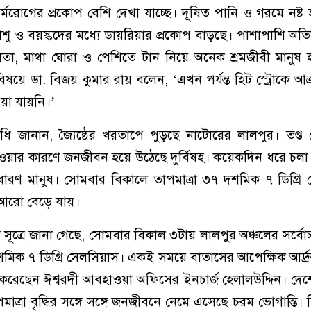
র্মরোগের প্রকোপ বেশি দেখা যাচ্ছে। দূষিত পানি ও গরমে নষ্ট
শু ও বয়স্কদের মধ্যে ডায়রিয়ার প্রকোপ বাড়ছে। পাশাপাশি অতি
র্বলতা, মাথা ঘোরা ও পেশিতে টান নিয়ে অনেক শ্রমজীবী মানুষ
িষয়ে ডা. বিজয় কুমার রায় বলেন, ‘এখন পর্যন্ত হিট স্ট্রোকে আক্
য়া যায়নি।’
িধি জানান, জ্যৈষ্ঠের খরতাপে পুড়ছে নাটোরের লালপুর। তপ্
য়ার কারণে জনজীবন হয়ে উঠেছে দুর্বিষহ। কয়েকদিন ধরে চলা 
ধারণ মানুষ। সোমবার বিকালে তাপমাত্রা ৩৭ দশমিক ৭ ডিগ্রি
া আরো বেড়ে যায়।
ূত্রে জানা গেছে, সোমবার বিকাল ৩টায় লালপুর অঞ্চলের সর্বোচ্চ
শমিক ৭ ডিগ্রি সেলসিয়াস। একই সময়ে বাতাসের আপেক্ষিক আর্দ্
 করেছেন ঈশ্বরদী আবহাওয়া অফিসের ইনচার্জ হেলালউদ্দিন। দে
াত্রা বৃদ্ধির সঙ্গে সঙ্গে জনজীবনে নেমে এসেছে চরম ভোগান্তি।