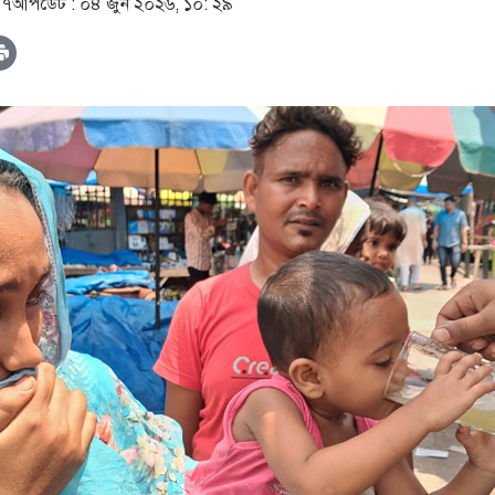
০৭
আপডেট :
০৪ জুন ২০২৬, ১০: ২৯