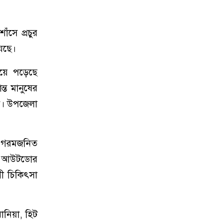
াঁসে প্রচুর
়েছে।
 হয়ে পড়েছে
্ত মানুষের
েন। উপজেলা
ন, গরমজনিত
সের আউটডোর
গী চিকিৎসা
মোনিয়া, হিট