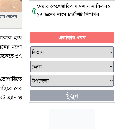
শেয়ার কেলেঙ্কারির মামলায় সাকিবসহ
৫
১৫ জনের নামে চার্জশিট শিগগির
আমার দেশের
 নাকাল হয়ে
এলাকার খবর
দিনের মতো
 ঠেকেছে ৩৭
ভোগান্তিতে
 বাইরে বের
খুঁজুন
টে ভ্যান ও