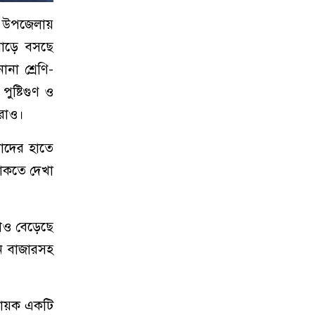
্জ উপজেলায়
োড়ে বসছে
না শ্রেণি-
ুষ্টিগুণ ও
ীরাও।
তাদের হাতে
থাকতে দেখা
তাও বেড়েছে
ান বাজারসহ
দায়ক একটি