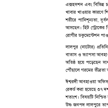
এক্সহসশন এবং বিভিন্ন চ
খাবার খাওয়ার কারণে শি
শরীরে পানিশূন্যতা, দু
আসছেন। হিট স্ট্রোকের ব
রোগীর ডকুমেন্টেশন পাও
লালপুর (নাটোর) প্রতিন
বাতাস ও ভ্যাপসা আবহাও
অতিষ্ঠ হয়ে পড়েছেন সা
পৌঁছালে গরমের তীব্রত
ঈশ্বরদী আবহাওয়া অফিস স
রেকর্ড করা হয়েছে ৩৭ দ
শতাংশ। বিষয়টি নিশ্চিত
উষ্ণ জনপদ লালপুরে তাপম