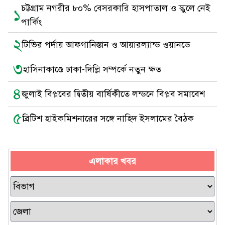
চট্টগ্রাম নগরীর ৮০% বেসরকারি হাসপাতাল ও স্কুলে নেই
১
পার্কিং
২
টিভির পর্দায় আফগানিস্তান ও আয়ারল্যান্ড ওয়ানডে
৩
হাসিনাকাণ্ডে ঢাকা-দিল্লি সম্পর্কে নতুন ক্ষত
৪
জুলাই বিপ্লবের দ্বিতীয় বার্ষিকীতে লন্ডনে বিপ্লব সমাবেশ
৫
ব্রিটিশ হাইকমিশনারের সঙ্গে নাহিদ ইসলামের বৈঠক
এলাকার খবর