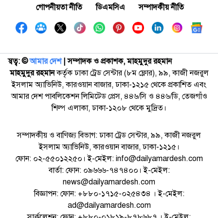
গোপনীয়তা নীতি
ডিএমসিএ
সম্পাদকীয় নীতি
স্বত্ব: ©️
আমার দেশ
| সম্পাদক ও প্রকাশক, মাহমুদুর রহমান
মাহমুদুর রহমান
কর্তৃক ঢাকা ট্রেড সেন্টার (৮ম ফ্লোর), ৯৯, কাজী নজরুল
ইসলাম অ্যাভিনিউ, কারওয়ান বাজার, ঢাকা-১২১৫ থেকে প্রকাশিত এবং
আমার দেশ পাবলিকেশন লিমিটেড প্রেস, ৪৪৬/সি ও ৪৪৬/ডি, তেজগাঁও
শিল্প এলাকা, ঢাকা-১২০৮ থেকে মুদ্রিত।
সম্পাদকীয় ও বাণিজ্য বিভাগ: ঢাকা ট্রেড সেন্টার, ৯৯, কাজী নজরুল
ইসলাম অ্যাভিনিউ, কারওয়ান বাজার, ঢাকা-১২১৫।
ফোন: ০২-৫৫০১২২৫০। ই-মেইল: info@dailyamardesh.com
বার্তা: ফোন: ০৯৬৬৬-৭৪৭৪০০। ই-মেইল:
news@dailyamardesh.com
বিজ্ঞাপন: ফোন: +৮৮০-১৭১৫-০২৫৪৩৪ । ই-মেইল:
ad@dailyamardesh.com
সার্কুলেশন: ফোন: +৮৮০-০১৮১৯-৮৭৮৬৮৭ । ই-মেইল: