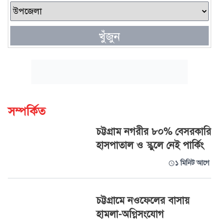
খুঁজুন
সম্পর্কিত
চট্টগ্রাম নগরীর ৮০% বেসরকারি
হাসপাতাল ও স্কুলে নেই পার্কিং
১ মিনিট আগে
চট্টগ্রামে নওফেলের বাসায়
হামলা-অগ্নিসংযোগ