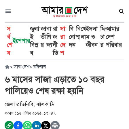
স
জুলা
জা
বা
রা
সা
বি
বি
খে
ইসলা
ফি
আমার
র্ব
ই
তী
ণি
জ
রা
নো
শ্ব
লা
ম ও
চা
দেশ
ইপেপার
শে
বিপ্ল
য়
জ্য
নী
দে
দন
জীবন
র
পরিবার
ষ
ব
তি
শ
>
সারা দেশ
>
বরিশাল
৬ মাসের সাজা এড়াতে ১০ বছর
পালিয়েও শেষ রক্ষা হয়নি
জেলা প্রতিনিধি, ঝালকাঠি
প্রকাশ :
১২ এপ্রিল ২০২৫, ১৩: ৪৭