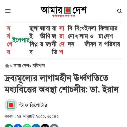
স
জুলা
জা
বা
রা
সা
বি
বি
খে
ইসলা
ফি
আমার
র্ব
ই
তী
ণি
জ
রা
নো
শ্ব
লা
ম ও
চা
দেশ
ইপেপার
শে
বিপ্ল
য়
জ্য
নী
দে
দন
জীবন
র
পরিবার
ষ
ব
তি
শ
>
সারা দেশ
>
বরিশাল
দ্রব্যমূল্যের লাগামহীন ঊর্ধ্বগতিতে
মধ্যবিত্তের অবস্থা শোচনীয়: ডা. ইরান
স্টাফ রিপোর্টার
প্রকাশ :
২৪ জানুয়ারি ২০২৫, ২০: ৪৫