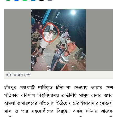
ছবি: আমার দেশ
চাঁদপুর লঞ্চঘাটে দাবিকৃত চাঁদা না দেওয়ায় আমার দেশ
পত্রিকার বরিশাল বিশ্ববিদ্যালয় প্রতিনিধি মাসুদ রানার ওপর
হামলা ও মারধরের অভিযোগ উঠেছে ঘাটের ইজারাদার মোস্তফা
মাল ও তার সহযোগীদের বিরুদ্ধে। একই ঘটনায় আরেক