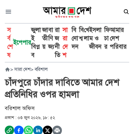
স
জুলা
জা
বা
রা
সা
বি
বি
খে
ইসলা
ফি
আমার
র্ব
ই
তী
ণি
জ
রা
নো
শ্ব
লা
ম ও
চা
দেশ
ইপেপার
শে
বিপ্ল
য়
জ্য
নী
দে
দন
জীবন
র
পরিবার
ষ
ব
তি
শ
>
সারা দেশ
>
বরিশাল
চাঁদপুরে চাঁদার দাবিতে আমার দেশ
প্রতিনিধির ওপর হামলা
বরিশাল অফিস
প্রকাশ :
০৩ জুন ২০২৬, ১৮: ৫২