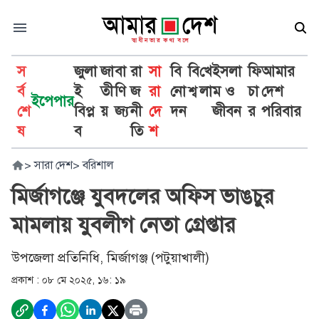
স
জুলা
জা
বা
রা
সা
বি
বি
খে
ইসলা
ফি
আমার
র্ব
ই
তী
ণি
জ
রা
নো
শ্ব
লা
ম ও
চা
দেশ
ইপেপার
শে
বিপ্ল
য়
জ্য
নী
দে
দন
জীবন
র
পরিবার
ষ
ব
তি
শ
>
সারা দেশ
>
বরিশাল
মির্জাগঞ্জে যুবদলের অফিস ভাঙচুর
মামলায় যুবলীগ নেতা গ্রেপ্তার
উপজেলা প্রতিনিধি, মির্জাগঞ্জ (পটুয়াখালী)
প্রকাশ :
০৮ মে ২০২৫, ১৬: ১৯