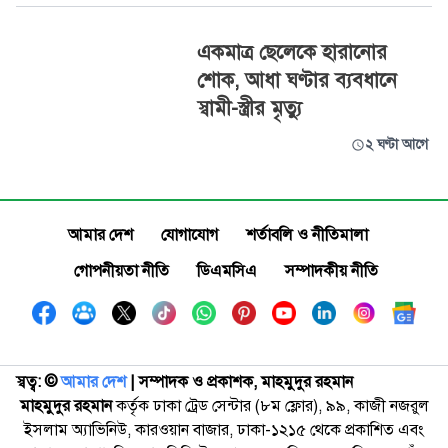
একমাত্র ছেলেকে হারানোর
শোক, আধা ঘণ্টার ব্যবধানে
স্বামী-স্ত্রীর মৃত্যু
২ ঘণ্টা আগে
আমার দেশ
যোগাযোগ
শর্তাবলি ও নীতিমালা
গোপনীয়তা নীতি
ডিএমসিএ
সম্পাদকীয় নীতি
স্বত্ব: ©️
আমার দেশ
| সম্পাদক ও প্রকাশক, মাহমুদুর রহমান
মাহমুদুর রহমান
কর্তৃক ঢাকা ট্রেড সেন্টার (৮ম ফ্লোর), ৯৯, কাজী নজরুল
ইসলাম অ্যাভিনিউ, কারওয়ান বাজার, ঢাকা-১২১৫ থেকে প্রকাশিত এবং