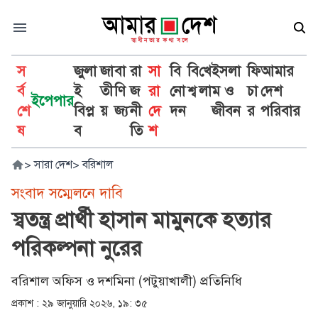
স
জুলা
জা
বা
রা
সা
বি
বি
খে
ইসলা
ফি
আমার
র্ব
ই
তী
ণি
জ
রা
নো
শ্ব
লা
ম ও
চা
দেশ
ইপেপার
শে
বিপ্ল
য়
জ্য
নী
দে
দন
জীবন
র
পরিবার
ষ
ব
তি
শ
>
সারা দেশ
>
বরিশাল
সংবাদ সম্মেলনে দাবি
স্বতন্ত্র প্রার্থী হাসান মামুনকে হত্যার
পরিকল্পনা নুরের
বরিশাল অফিস ও দশমিনা (পটুয়াখালী) প্রতিনিধি
প্রকাশ :
২৯ জানুয়ারি ২০২৬, ১৯: ৩৫