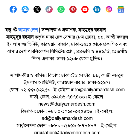
স্বত্ব: ©️
আমার দেশ
| সম্পাদক ও প্রকাশক, মাহমুদুর রহমান
মাহমুদুর রহমান
কর্তৃক ঢাকা ট্রেড সেন্টার (৮ম ফ্লোর), ৯৯, কাজী নজরুল
ইসলাম অ্যাভিনিউ, কারওয়ান বাজার, ঢাকা-১২১৫ থেকে প্রকাশিত এবং
আমার দেশ পাবলিকেশন লিমিটেড প্রেস, ৪৪৬/সি ও ৪৪৬/ডি, তেজগাঁও
শিল্প এলাকা, ঢাকা-১২০৮ থেকে মুদ্রিত।
সম্পাদকীয় ও বাণিজ্য বিভাগ: ঢাকা ট্রেড সেন্টার, ৯৯, কাজী নজরুল
ইসলাম অ্যাভিনিউ, কারওয়ান বাজার, ঢাকা-১২১৫।
ফোন: ০২-৫৫০১২২৫০। ই-মেইল: info@dailyamardesh.com
বার্তা: ফোন: ০৯৬৬৬-৭৪৭৪০০। ই-মেইল:
news@dailyamardesh.com
বিজ্ঞাপন: ফোন: +৮৮০-১৭১৫-০২৫৪৩৪ । ই-মেইল:
ad@dailyamardesh.com
সার্কুলেশন: ফোন: +৮৮০-০১৮১৯-৮৭৮৬৮৭ । ই-মেইল:
circulation@dailyamardesh.com