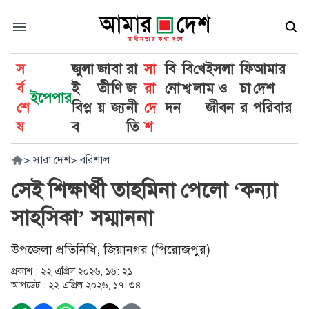
স
জুলা
জা
বা
রা
সা
বি
বি
খে
ইসলা
ফি
আমার
র্ব
ই
তী
ণি
জ
রা
নো
শ্ব
লা
ম ও
চা
দেশ
ইপেপার
শে
বিপ্ল
য়
জ্য
নী
দে
দন
জীবন
র
পরিবার
ষ
ব
তি
শ
>
সারা দেশ
>
বরিশাল
সেই শিক্ষার্থী তাহমিনা পেলো ‘কন্যা
সাহসিকা’ সম্মাননা
উপজেলা প্রতিনিধি, জিয়ানগর (পিরোজপুর)
প্রকাশ :
২২ এপ্রিল ২০২৬, ১৬: ২১
আপডেট :
২২ এপ্রিল ২০২৬, ১৭: ৩৪