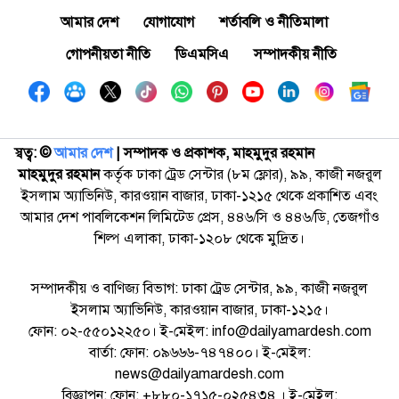
আমার দেশ
যোগাযোগ
শর্তাবলি ও নীতিমালা
গোপনীয়তা নীতি
ডিএমসিএ
সম্পাদকীয় নীতি
স্বত্ব: ©️
আমার দেশ
| সম্পাদক ও প্রকাশক, মাহমুদুর রহমান
মাহমুদুর রহমান
কর্তৃক ঢাকা ট্রেড সেন্টার (৮ম ফ্লোর), ৯৯, কাজী নজরুল
ইসলাম অ্যাভিনিউ, কারওয়ান বাজার, ঢাকা-১২১৫ থেকে প্রকাশিত এবং
আমার দেশ পাবলিকেশন লিমিটেড প্রেস, ৪৪৬/সি ও ৪৪৬/ডি, তেজগাঁও
শিল্প এলাকা, ঢাকা-১২০৮ থেকে মুদ্রিত।
সম্পাদকীয় ও বাণিজ্য বিভাগ: ঢাকা ট্রেড সেন্টার, ৯৯, কাজী নজরুল
ইসলাম অ্যাভিনিউ, কারওয়ান বাজার, ঢাকা-১২১৫।
ফোন: ০২-৫৫০১২২৫০। ই-মেইল: info@dailyamardesh.com
বার্তা: ফোন: ০৯৬৬৬-৭৪৭৪০০। ই-মেইল:
news@dailyamardesh.com
বিজ্ঞাপন: ফোন: +৮৮০-১৭১৫-০২৫৪৩৪ । ই-মেইল: