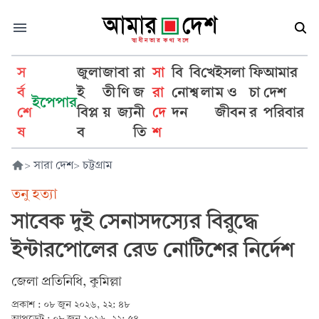
স
জুলা
জা
বা
রা
সা
বি
বি
খে
ইসলা
ফি
আমার
র্ব
ই
তী
ণি
জ
রা
নো
শ্ব
লা
ম ও
চা
দেশ
ইপেপার
শে
বিপ্ল
য়
জ্য
নী
দে
দন
জীবন
র
পরিবার
ষ
ব
তি
শ
>
সারা দেশ
>
চট্টগ্রাম
তনু হত্যা
সাবেক দুই সেনাসদস্যের বিরুদ্ধে
ইন্টারপোলের রেড নোটিশের নির্দেশ
জেলা প্রতিনিধি, কুমিল্লা
প্রকাশ :
০৮ জুন ২০২৬, ২২: ৪৮
আপডেট :
০৮ জুন ২০২৬, ২২: ৫৪