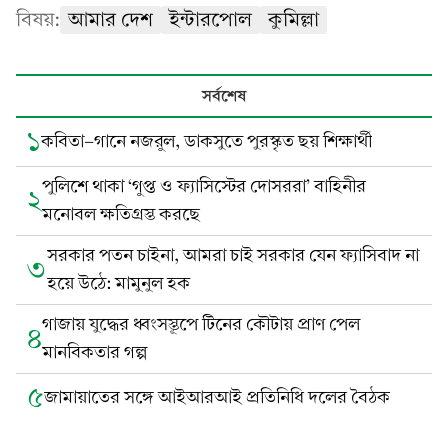
বিষয়:
আমার দেশ
ইন্টারপোল
কুমিল্লা
সর্বশেষ
১
কবিতা-গানে নজরুল, ডাকসুতে পুরস্কৃত ছয় শিক্ষার্থী
পুলিশে থাকা ‘গুপ্ত ও ফ্যাসিস্টের দোসররা’ বাহিনীর
২
মনোবল ক্ষতিগ্রস্ত করছে
সরকার পতন চাইনা, আমরা চাই সরকার যেন ফ্যাসিবাদ না
৩
হয়ে উঠে: মামুনুল হক
গাজায় যুদ্ধের ধ্বংসস্তূপে টিনের কৌটায় প্রাণ পেল
৪
মানবিকতার গল্প
৫
জামায়াতের সঙ্গে আইআরআই প্রতিনিধি দলের বৈঠক