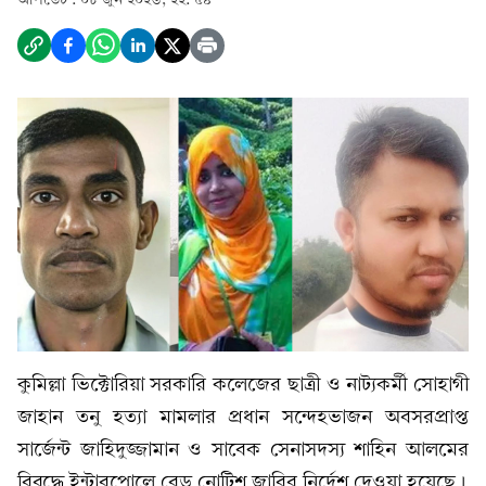
কুমিল্লা ভিক্টোরিয়া সরকারি কলেজের ছাত্রী ও নাট্যকর্মী সোহাগী
জাহান তনু হত্যা মামলার প্রধান সন্দেহভাজন অবসরপ্রাপ্ত
সার্জেন্ট জাহিদুজ্জামান ও সাবেক সেনাসদস্য শাহিন আলমের
বিরুদ্ধে ইন্টারপোলে রেড নোটিশ জারির নির্দেশ দেওয়া হয়েছে।