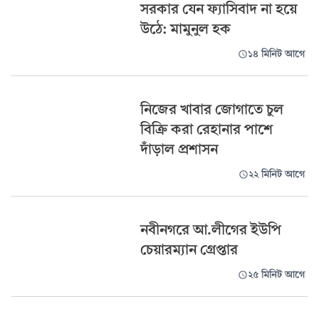
সরকার যেন ফ্যাসিবাদ না হয়ে
উঠে: মামুনুল হক
১৪ মিনিট আগে
নিজের খাবার জোগাতে চুল
বিক্রি করা রেহানার পাশে
দাঁড়াল প্রশাসন
২২ মিনিট আগে
নবীনগরে আ.লীগের ইউপি
চেয়ারম্যান গ্রেপ্তার
২৫ মিনিট আগে