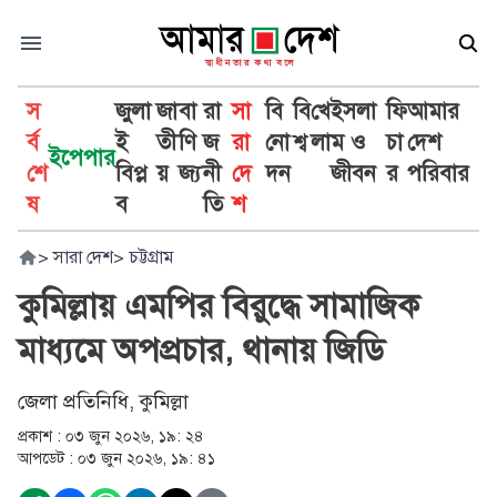
স
জুলা
জা
বা
রা
সা
বি
বি
খে
ইসলা
ফি
আমার
র্ব
ই
তী
ণি
জ
রা
নো
শ্ব
লা
ম ও
চা
দেশ
ইপেপার
শে
বিপ্ল
য়
জ্য
নী
দে
দন
জীবন
র
পরিবার
ষ
ব
তি
শ
>
সারা দেশ
>
চট্টগ্রাম
কুমিল্লায় এমপির বিরুদ্ধে সামাজিক
মাধ্যমে অপপ্রচার, থানায় জিডি
জেলা প্রতিনিধি, কুমিল্লা
প্রকাশ :
০৩ জুন ২০২৬, ১৯: ২৪
আপডেট :
০৩ জুন ২০২৬, ১৯: ৪১