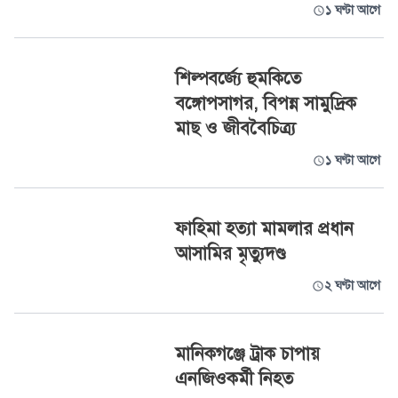
১ ঘণ্টা আগে
শিল্পবর্জ্যে হুমকিতে
বঙ্গোপসাগর, বিপন্ন সামুদ্রিক
মাছ ও জীববৈচিত্র্য
১ ঘণ্টা আগে
ফাহিমা হত্যা মামলার প্রধান
আসামির মৃত্যুদণ্ড
২ ঘণ্টা আগে
মানিকগঞ্জে ট্রাক চাপায়
এনজিওকর্মী নিহত