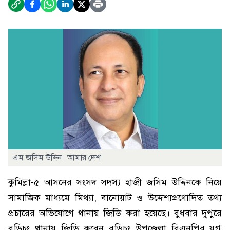
এম জসিম উদ্দিন। আমার দেশ
কুমিল্লা-৫ আসনের সংসদ সদস্য হাজী জসিম উদ্দিনকে নিয়ে
সামাজিক মাধ্যমে মিথ্যা, বানোয়াট ও উদ্দেশ্যপ্রণোদিত তথ্য
প্রচারের অভিযোগে থানায় জিডি করা হয়েছে। বুধবার দুপুরে
বুড়িচং থানায় জিডি করেন বুড়িচং উপজেলা বিএনপির যুগ্ম