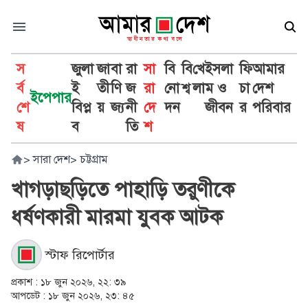
স
জুলা
জা
বা
রা
সা
বি
বি
খে
ইসলা
ফি
আমার
র্ব
ই
তী
ণি
জ
রা
নো
শ্ব
লা
ম ও
চা
দেশ
ইপেপার
শে
বিপ্ল
য়
জ্য
নী
দে
দন
জীবন
র
পরিবার
ষ
ব
তি
শ
>
সারা দেশ
>
চট্টগ্রাম
খাগড়াছড়িতে পাহাড়ি তরুণীকে
ধর্ষণকারী মারমা যুবক আটক
স্টাফ রিপোর্টার
প্রকাশ :
১৮ জুন ২০২৬, ২২: ৩৯
আপডেট :
১৮ জুন ২০২৬, ২৩: ৪৫