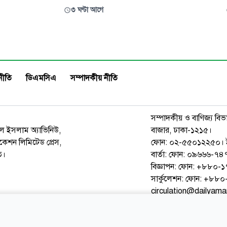
করছে ফায়ার সার্ভিসের সাতটি
পেশার মানুষের আন্দোলনের ফসল বল
৩ ঘণ্টা আগে
স্থলে পুলিশের চারটি দল মোতায়েন
করেছেন বিএনপির যুগ্ম মহাসচিব ও
কে
(সদর) আসনের সংসদ সদস্য খাইরু
বড়বাজারে মজুমদার কসমেটিক্স
খোকন। তিনি অভিযোগ করেন, জামায়াত-এনসিপি
দোকান থেকে আগুনের সূত্রপাত হয়
জুলাই সনদের কথা বলে নন-ইস্যুকে 
দেশে অস
নীতি
ডিএমসিএ
সম্পাদকীয় নীতি
সম্পাদকীয় ও বাণিজ্য বিভ
রুল ইসলাম অ্যাভিনিউ,
বাজার, ঢাকা-১২১৫।
েশন লিমিটেড প্রেস,
ফোন: ০২-৫৫০১২২৫০। 
ত।
বার্তা: ফোন: ০৯৬৬৬-
বিজ্ঞাপন: ফোন: +৮৮০
সার্কুলেশন: ফোন: +৮
circulation@dailyam
ওয়েব মেইল
কনভার