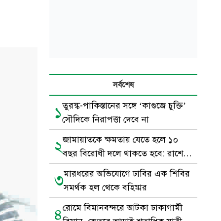
সর্বশেষ
তুরস্ক-পাকিস্তানের সঙ্গে ‘কাগুজে চুক্তি’
১
সৌদিকে নিরাপত্তা দেবে না
জামায়াতকে ক্ষমতায় যেতে হলে ১০
২
বছর বিরোধী দলে থাকতে হবে: রাশেদ
খাঁন
মারধরের অভিযোগে ঢাবির এক শিবির
৩
সমর্থক হল থেকে বহিষ্কার
রোমে বিমানবন্দরে আটকা ঢাকাগামী
৪