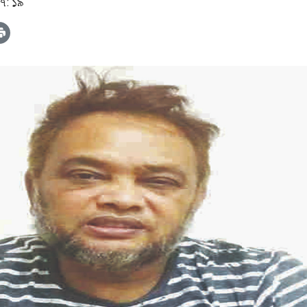
৭: ১৯