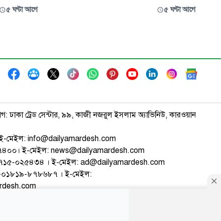
ে মন্তব্য
ফাঁকে কিংবা কর্মস্থলে যাওয়া-আসার পথে নিজের
৫ ঘণ্টা আগে
৫ ঘণ্টা আগে
 নরসিংদী-১
উদ্যোগে সড়কের দুই পাশের আগাছা পরিষ্কার, গাছ
ল কবির
রোপণ এবং সড়কের পাশে পড়ে থাকা মৃত প্রাণী
মাটি চাপা দিয়ে পরিচ্ছন্ন পরিবেশ গড়ে তুলতে
ইস্যু করে
কাজ করে চলেছেন আবদুল্লাহ আল নোম
াগ: ঢাকা ট্রেড সেন্টার, ৯৯, কাজী নজরুল ইসলাম অ্যাভিনিউ, কারওয়ান
ই-মেইল: info@dailyamardesh.com
৭৪৭৪০০। ই-মেইল: news@dailyamardesh.com
-১৭১৫-০২৫৪৩৪ । ই-মেইল: ad@dailyamardesh.com
৮০-০১৮১৯-৮৭৮৬৮৭ । ই-মেইল:
ardesh.com
্টার
আর্কাইভ
বিজ্ঞাপন
সাইটম্যাপ