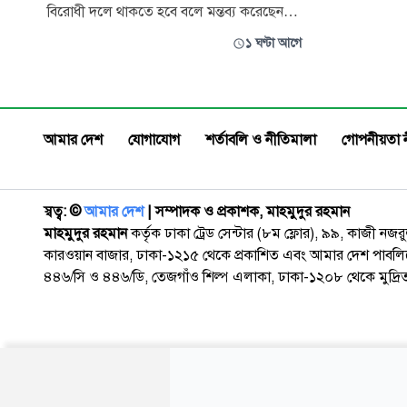
নেভাতে কাজ 
বিরোধী দলে থাকতে হবে বলে মন্তব্য ক‌রে‌ছেন
ইউনিট। ঘটনা
প্রধানমন্ত্রীর রাজনৈতিক সহকারী রাশেদ খাঁন।
১ ঘণ্টা আগে
করা হয়েছে । শুক্রবার রাত সাড়ে ৯টার দি
শুক্রবার বিকেলে ঝিনাইদহ সার্কিট হাউসে এক
নেত্রকোনার 
মতবিনিময় সভায় তিনি এসব কথা বলেন। রাশেদ
খাঁন বলেন, গণ-অভ্যুত্থানের সময়ও সচিবালয়ে এ
ধরনের পরিস্থিতি সৃষ্টি হয়নি। কিন্ত
আমার দেশ
যোগাযোগ
শর্তাবলি ও নীতিমালা
গোপনীয়তা 
স্বত্ব: ©️
আমার দেশ
| সম্পাদক ও প্রকাশক, মাহমুদুর রহমান
মাহমুদুর রহমান
কর্তৃক ঢাকা ট্রেড সেন্টার (৮ম ফ্লোর), ৯৯, কাজী নজ
কারওয়ান বাজার, ঢাকা-১২১৫ থেকে প্রকাশিত এবং আমার দেশ পাবলিক
৪৪৬/সি ও ৪৪৬/ডি, তেজগাঁও শিল্প এলাকা, ঢাকা-১২০৮ থেকে মুদ্রি