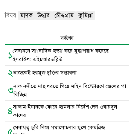
বিষয়:
মাদক
উদ্ধার
চৌদ্দগ্রাম
কুমিল্লা
সর্বশেষ
লেবাননে সাংবাদিক হত্যা করে যুদ্ধাপরাধ করেছে
১
ইসরাইল: এইচআরডব্লিউ
২
আজকেই হরমুজ চুক্তির সম্ভাবনা
নাফ নদীতে মাছ ধরতে গিয়ে মাইন বিস্ফোরণে জেলের পা
৩
বিচ্ছিন্ন
সাদ্দাম-ইনানকে ফোনে হামলার নির্দেশ দেন ওবায়দুল
৪
কাদের
মেধাস্বত্ব চুরি নিয়ে সমালোচনার মুখে কেমব্রিজ
৫