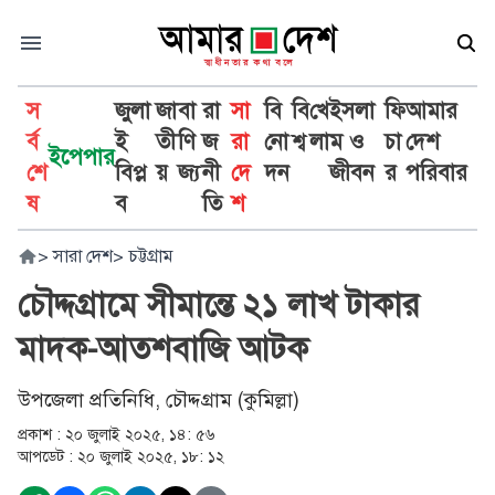
স
জুলা
জা
বা
রা
সা
বি
বি
খে
ইসলা
ফি
আমার
র্ব
ই
তী
ণি
জ
রা
নো
শ্ব
লা
ম ও
চা
দেশ
ইপেপার
শে
বিপ্ল
য়
জ্য
নী
দে
দন
জীবন
র
পরিবার
ষ
ব
তি
শ
>
সারা দেশ
>
চট্টগ্রাম
চৌদ্দগ্রামে সীমান্তে ২১ লাখ টাকার
মাদক-আতশবাজি আটক
উপজেলা প্রতিনিধি, চৌদ্দগ্রাম (কুমিল্লা)
প্রকাশ :
২০ জুলাই ২০২৫, ১৪: ৫৬
আপডেট :
২০ জুলাই ২০২৫, ১৮: ১২