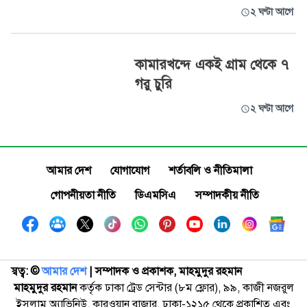
২ ঘণ্টা আগে
কামারখন্দে একই গ্রাম থেকে ৭
গরু চুরি
২ ঘণ্টা আগে
আমার দেশ
যোগাযোগ
শর্তাবলি ও নীতিমালা
গোপনীয়তা নীতি
ডিএমসিএ
সম্পাদকীয় নীতি
স্বত্ব: ©️
আমার দেশ
| সম্পাদক ও প্রকাশক, মাহমুদুর রহমান
মাহমুদুর রহমান
কর্তৃক ঢাকা ট্রেড সেন্টার (৮ম ফ্লোর), ৯৯, কাজী নজরুল
ইসলাম অ্যাভিনিউ, কারওয়ান বাজার, ঢাকা-১২১৫ থেকে প্রকাশিত এবং