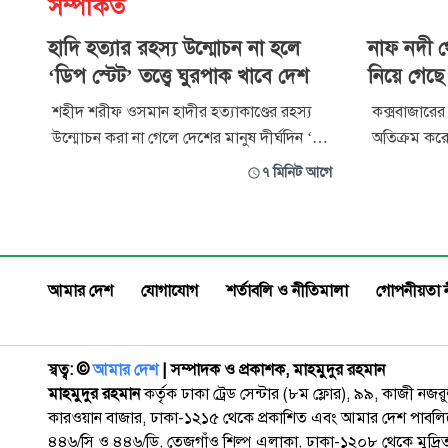
সম্পর্কিত
হাদি হত্যার রহস্য উন্মোচন না হলে
নাফ নদী থ
‘ডিপ স্টেট’ তত্ত্বে ঘুরপাক খাবে দেশ
নিয়ে গেছে
শহীদ শরীফ ওসমান হাদীর হত্যাকাণ্ডের রহস্য
কক্সবাজারের
উন্মোচন করা না গেলে দেশের মানুষ দীর্ঘদিন ‘ডিপ
অতিক্রম কর
স্টেট’সহ নানা তত্ত্বের ঘোরপাকে থাকবে বলে
জেলেকে ট্রলা
৭ মিনিট আগে
মন্তব্য করেছেন ইনকিলাব মঞ্চের অন্যতম সংগঠক
সশস্ত্র গোষ্ঠী আরাকান
আব্দুল্লাহ আল জাবের। তিনি বলেন, ‘শহীদ
বেলা সাড়ে 
ওসমান হাদীর হত্যার বিচার যদি আমরা করি,
বঙ্গোপসাগরের
তাহলে হাদী ভাই ব্যক্তিগতভাবে কী পাবেন? তি
থেকে তাদের ধরে
আমার দেশ
যোগাযোগ
শর্তাবলি ও নীতিমালা
গোপনীয়তা 
জেলেরা হ
স্বত্ব: ©️
আমার দেশ
| সম্পাদক ও প্রকাশক, মাহমুদুর রহমান
মাহমুদুর রহমান
কর্তৃক ঢাকা ট্রেড সেন্টার (৮ম ফ্লোর), ৯৯, কাজী নজ
কারওয়ান বাজার, ঢাকা-১২১৫ থেকে প্রকাশিত এবং আমার দেশ পাবলিক
৪৪৬/সি ও ৪৪৬/ডি, তেজগাঁও শিল্প এলাকা, ঢাকা-১২০৮ থেকে মুদ্রি