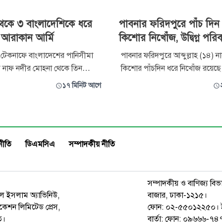
েকে ৩ বাংলাদেশিকে ধরে
পাবনার ফরিদপুরে পাঁচ দিন
 আরাকান আর্মি
কিশোর নিখোঁজ, উদ্বিগ্ন পরি
 টেকনাফে বাংলাদেশের পানিসীমা
পাবনার ফরিদপুরে আব্দুল্লাহ (১৪) 
ে নাফ নদীর মোহনা থেকে তিন
কিশোর পাঁচদিন ধরে নিখোঁজ রয়েছে
রসহ ধরে নিয়ে গেছে মিয়ানমারের
(৫ আগস্ট) নিখোঁজ আব্দুল্লাহর মা ফ
১৭ মিনিট আগে
 আর্মি। শনিবার (৮ আগস্ট)
একটি সাধারণ ডায়েরি (জিডি) করেছেন। এ
১১টার দিকে নাফ নদী ও
মঙ্গলবার (৪ আগস্ট) সকালে বাড়ি থেকে বে
 সঙ্গমস্থল নাইক্ষ্যংদিয়া এলাকা
নিখোঁজ হয় ছেলেটি। এরপর থেকে
 নিয়ে যাওয়া হয়। অপহৃত
কোথাও খুঁজে পাওয়া যাচ্ছে না। এত
নীতি
ডিএমসিএ
সম্পাদকীয় নীতি
সম্পাদকীয় ও বাণিজ্য বিভ
রুল ইসলাম অ্যাভিনিউ,
বাজার, ঢাকা-১২১৫।
েশন লিমিটেড প্রেস,
ফোন: ০২-৫৫০১২২৫০। 
ত।
বার্তা: ফোন: ০৯৬৬৬-