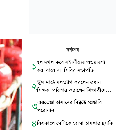
সর্বশেষ
হল দখল করে সন্ত্রাসীদের অভয়ারণ্য
১
করা যাবে না: শিবির সভাপতি
স্কুল মাঠে মলত্যাগ করলেন প্রধান
২
শিক্ষক, পরিষ্কার করালেন শিক্ষার্থীদের
দিয়ে
এরতেজা হাসানের বিরুদ্ধে গ্রেপ্তারি
৩
পরোয়ানা
৪
বিশ্বকাপে মেসিকে বোমা হামলার হুমকি