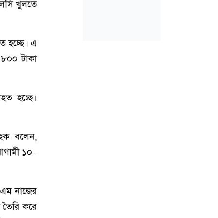
এলসি খুলতে
ে হচ্ছে। এ
ে ৮০০ টাকা
াহত হচ্ছে।
 হক বলেন,
আগামী ১০–
স এম নাজের
ট তৈরি করে