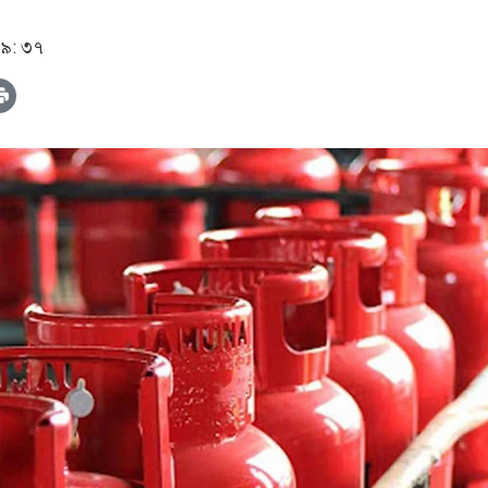
১৯: ৩৭