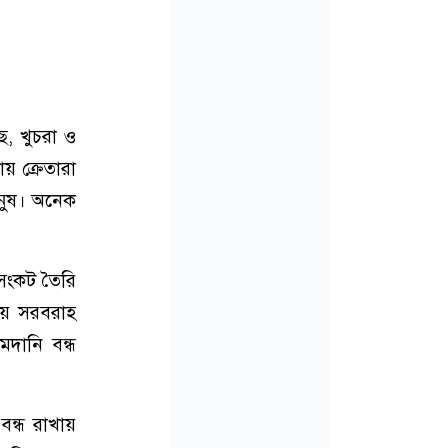
ে, খুচরা ও
য় ক্রেতারা
ানুষ। অনেক
 সংকট তৈরি
ায় সরবরাহ
দানি বন্ধ
বন্ধ রাখায়