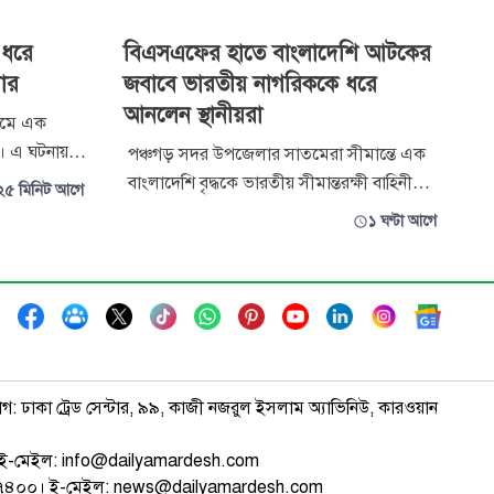
 ধরে
বিএসএফের হাতে বাংলাদেশি আটকের
বার
জবাবে ভারতীয় নাগরিককে ধরে
আনলেন স্থানীয়রা
নামে এক
। এ ঘটনায়
পঞ্চগড় সদর উপজেলার সাতমেরা সীমান্তে এক
রিদপুর থানায়
বাংলাদেশি বৃদ্ধকে ভারতীয় সীমান্তরক্ষী বাহিনী
২৫ মিনিট আগে
র আগে
(বিএসএফ) ধরে নিয়ে যাওয়ার ঘটনার জেরে এক
১ ঘণ্টা আগে
র হয়ে
ভারতীয় নাগরিককে ধরে নিয়ে এসেছেন স্থানীয়রা।
 তাকে আর
বাংলাদেশি নাগরিককে ফেরত না দিলে ভারতীয়
ে
নাগরিককেও ছেড়ে দেওয়া হবে না—এমন দাবি
করেছেন স্থানীয়রা। এ ঘটনায় এলাকায় উত
াগ: ঢাকা ট্রেড সেন্টার, ৯৯, কাজী নজরুল ইসলাম অ্যাভিনিউ, কারওয়ান
ই-মেইল: info@dailyamardesh.com
৭৪৭৪০০। ই-মেইল: news@dailyamardesh.com