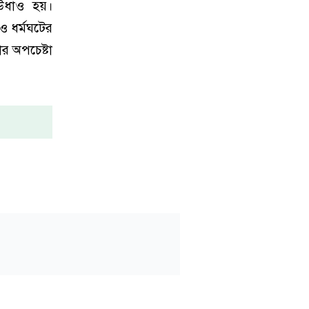
 উধাও হয়।
ও ধর্মঘটের
র অপচেষ্টা