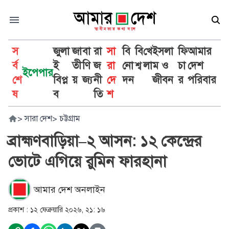
স
জুলা
জা
বা
রা
সা
বি
বি
খে
ইসলা
ফি
আমার
র্ব
ই
তী
ণি
জ
রা
নো
শ্ব
লা
ম ও
চা
দেশ
ইপেপার
শে
বিপ্ল
য়
জ্য
নী
দে
দন
জীবন
র
পরিবার
ষ
ব
তি
শ
>
সারা দেশ
>
চট্টগ্রাম
ব্রাহ্মণবাড়িয়া–২ আসন: ১২ কেন্দ্রের
ভোটে এগিয়ে রুমিন ফারহানা
আমার দেশ অনলাইন
প্রকাশ :
১২ ফেব্রুয়ারি ২০২৬, ২১: ১৬