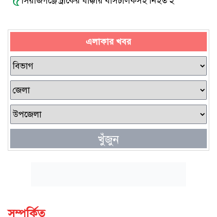
৫
সিরাজগঞ্জে ট্রাকের ধাক্কায় বাসচালকসহ নিহত ২
এলাকার খবর
খুঁজুন
সম্পর্কিত