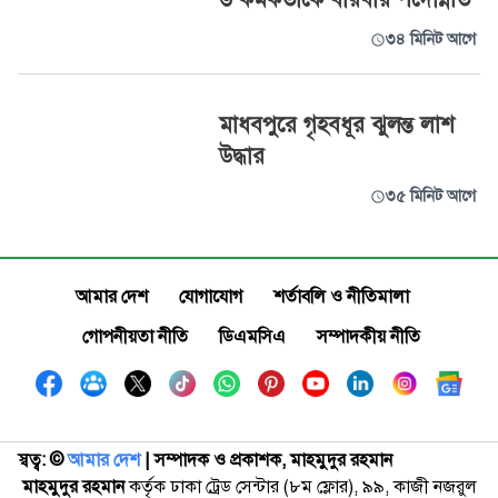
৩৪ মিনিট আগে
মাধবপুরে গৃহবধূর ঝুলন্ত লাশ
উদ্ধার
৩৫ মিনিট আগে
আমার দেশ
যোগাযোগ
শর্তাবলি ও নীতিমালা
গোপনীয়তা নীতি
ডিএমসিএ
সম্পাদকীয় নীতি
স্বত্ব: ©️
আমার দেশ
| সম্পাদক ও প্রকাশক, মাহমুদুর রহমান
মাহমুদুর রহমান
কর্তৃক ঢাকা ট্রেড সেন্টার (৮ম ফ্লোর), ৯৯, কাজী নজরুল