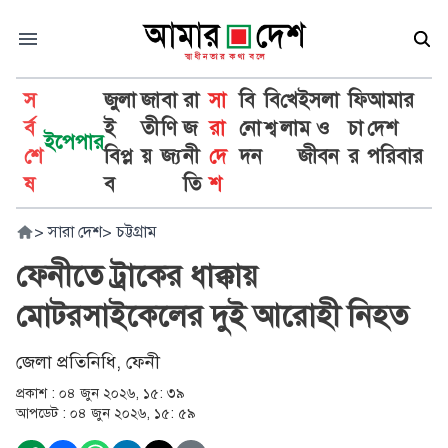
স
জুলা
জা
বা
রা
সা
বি
বি
খে
ইসলা
ফি
আমার
র্ব
ই
তী
ণি
জ
রা
নো
শ্ব
লা
ম ও
চা
দেশ
ইপেপার
শে
বিপ্ল
য়
জ্য
নী
দে
দন
জীবন
র
পরিবার
ষ
ব
তি
শ
>
সারা দেশ
>
চট্টগ্রাম
ফেনীতে ট্রাকের ধাক্কায়
মোটরসাইকেলের দুই আরোহী নিহত
জেলা প্রতিনিধি, ফেনী
প্রকাশ :
০৪ জুন ২০২৬, ১৫: ৩৯
আপডেট :
০৪ জুন ২০২৬, ১৫: ৫৯