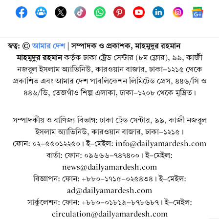
স্বত্ব: ©️
আমার দেশ
| সম্পাদক ও প্রকাশক, মাহমুদুর রহমান
মাহমুদুর রহমান
কর্তৃক ঢাকা ট্রেড সেন্টার (৮ম ফ্লোর), ৯৯, কাজী
নজরুল ইসলাম অ্যাভিনিউ, কারওয়ান বাজার, ঢাকা-১২১৫ থেকে
প্রকাশিত এবং আমার দেশ পাবলিকেশন লিমিটেড প্রেস, ৪৪৬/সি ও
৪৪৬/ডি, তেজগাঁও শিল্প এলাকা, ঢাকা-১২০৮ থেকে মুদ্রিত।
সম্পাদকীয় ও বাণিজ্য বিভাগ: ঢাকা ট্রেড সেন্টার, ৯৯, কাজী নজরুল
ইসলাম অ্যাভিনিউ, কারওয়ান বাজার, ঢাকা-১২১৫।
ফোন: ০২-৫৫০১২২৫০। ই-মেইল: info@dailyamardesh.com
বার্তা: ফোন: ০৯৬৬৬-৭৪৭৪০০। ই-মেইল:
news@dailyamardesh.com
বিজ্ঞাপন: ফোন: +৮৮০-১৭১৫-০২৫৪৩৪ । ই-মেইল:
ad@dailyamardesh.com
সার্কুলেশন: ফোন: +৮৮০-০১৮১৯-৮৭৮৬৮৭ । ই-মেইল:
circulation@dailyamardesh.com