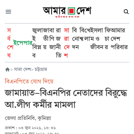
স
জুলা
জা
বা
রা
সা
বি
বি
খে
ইসলা
ফি
আমার
র্ব
ই
তী
ণি
জ
রা
নো
শ্ব
লা
ম ও
চা
দেশ
ইপেপার
শে
বিপ্ল
য়
জ্য
নী
দে
দন
জীবন
র
পরিবার
ষ
ব
তি
শ
>
সারা দেশ
>
চট্টগ্রাম
বিএনপিতে যোগ দিয়ে
জামায়াত-বিএনপির নেতাদের বিরুদ্ধে
আ.লীগ কর্মীর মামলা
জেলা প্রতিনিধি, কুমিল্লা
প্রকাশ :
০৩ জুন ২০২৬, ১৫: ৩৮
আপডেট :
০৩ জুন ২০২৬, ১৫: ৫৯