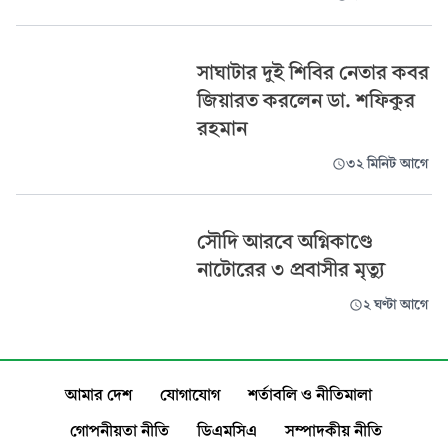
সাঘাটার দুই শিবির নেতার কবর
জিয়ারত করলেন ডা. শফিকুর
রহমান
৩২ মিনিট আগে
সৌদি আরবে অগ্নিকাণ্ডে
নাটোরের ৩ প্রবাসীর মৃত্যু
২ ঘণ্টা আগে
আমার দেশ
যোগাযোগ
শর্তাবলি ও নীতিমালা
গোপনীয়তা নীতি
ডিএমসিএ
সম্পাদকীয় নীতি