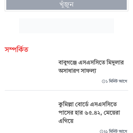
খুঁজুন
সম্পর্কিত
বাবুগঞ্জে এসএসসিতে মিদুলার
অসাধারণ সাফল্য
১ মিনিট আগে
কুমিল্লা বোর্ডে এসএসসিতে
পাসের হার ৬৫.৪২, মেয়েরা
এগিয়ে
২১ মিনিট আগে