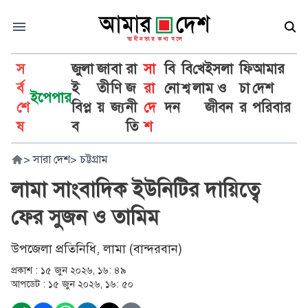
স
জুলা
জা
বা
রা
সা
বি
বি
খে
ইসলা
ফি
আমার
র্ব
ই
তী
ণি
জ
রা
নো
শ্ব
লা
ম ও
চা
দেশ
ইপেপার
শে
বিপ্ল
য়
জ্য
নী
দে
দন
জীবন
র
পরিবার
ষ
ব
তি
শ
>
সারা দেশ
>
চট্টগ্রাম
লামা সাংবাদিক ইউনিটির দায়িত্বে
ফের সুজন ও তামিম
উপজেলা প্রতিনিধি, লামা (বান্দরবান)
প্রকাশ :
১৫ জুন ২০২৬, ১৬: ৪৯
আপডেট :
১৫ জুন ২০২৬, ১৬: ৫০