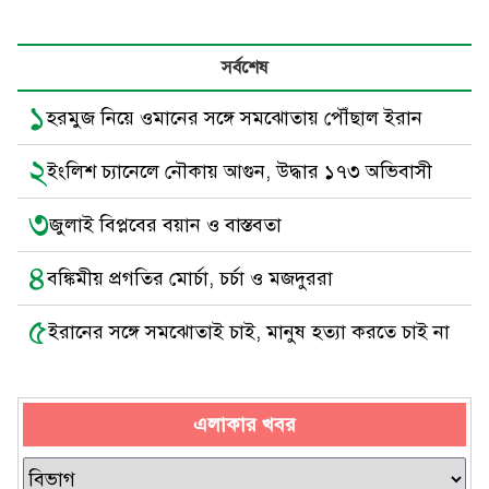
সর্বশেষ
১
হরমুজ নিয়ে ওমানের সঙ্গে সমঝোতায় পৌঁছাল ইরান
২
ইংলিশ চ্যানেলে নৌকায় আগুন, উদ্ধার ১৭৩ অভিবাসী
৩
জুলাই বিপ্লবের বয়ান ও বাস্তবতা
৪
বঙ্কিমীয় প্রগতির মোর্চা, চর্চা ও মজদুররা
৫
ইরানের সঙ্গে সমঝোতাই চাই, মানুষ হত্যা করতে চাই না
এলাকার খবর