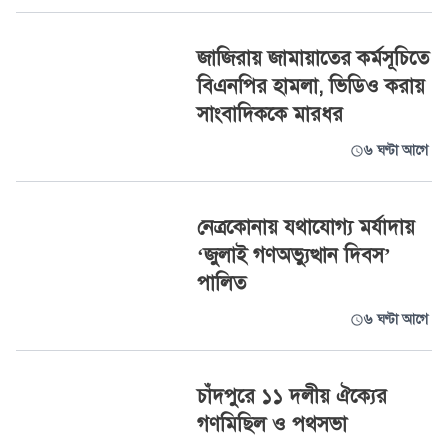
জাজিরায় জামায়াতের কর্মসূচিতে
বিএনপির হামলা, ভিডিও করায়
সাংবাদিককে মারধর
৬ ঘণ্টা আগে
নেত্রকোনায় যথাযোগ্য মর্যাদায়
‘জুলাই গণঅভ্যুত্থান দিবস’
পালিত
৬ ঘণ্টা আগে
চাঁদপুরে ১১ দলীয় ঐক্যের
গণমিছিল ও পথসভা