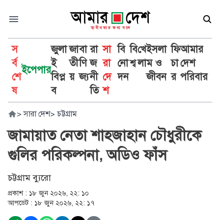
স
জুলা
জা
বা
রা
সা
বি
বি
খে
ইসলা
ফি
আমার
র্ব
ই
তী
ণি
জ
রা
নো
শ্ব
লা
ম ও
চা
দেশ
ইপেপার
শে
বিপ্ল
য়
জ্য
নী
দে
দন
জীবন
র
পরিবার
ষ
ব
তি
শ
>
সারা দেশ
>
চট্টগ্রাম
জামায়াত নেতা শাহজাহান চৌধুরীকে
গুলির পরিকল্পনা, অডিও ফাঁস
চট্টগ্রাম ব্যুরো
প্রকাশ :
১৮ জুন ২০২৬, ২২: ১০
আপডেট :
১৮ জুন ২০২৬, ২২: ১৭