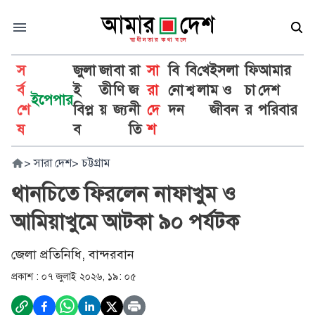
স
জুলা
জা
বা
রা
সা
বি
বি
খে
ইসলা
ফি
আমার
র্ব
ই
তী
ণি
জ
রা
নো
শ্ব
লা
ম ও
চা
দেশ
ইপেপার
শে
বিপ্ল
য়
জ্য
নী
দে
দন
জীবন
র
পরিবার
ষ
ব
তি
শ
>
সারা দেশ
>
চট্টগ্রাম
থানচিতে ফিরলেন নাফাখুম ও
আমিয়াখুমে আটকা ৯০ পর্যটক
জেলা প্রতিনিধি, বান্দরবান
প্রকাশ :
০৭ জুলাই ২০২৬, ১৯: ০৫