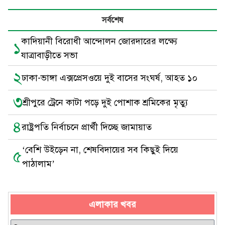
সর্বশেষ
কাদিয়ানী বিরোধী আন্দোলন জোরদারের লক্ষ্যে
১
যাত্রাবাড়ীতে সভা
২
ঢাকা-ভাঙ্গা এক্সপ্রেসওয়ে দুই বাসের সংঘর্ষ, আহত ১০
৩
শ্রীপুরে ট্রেনে কাটা পড়ে দুই পোশাক শ্রমিকের মৃত্যু
৪
রাষ্ট্রপতি নির্বাচনে প্রার্থী দিচ্ছে জামায়াত
‘বেশি উইড়েন না, শেষবিদায়ের সব কিছুই দিয়ে
৫
পাঠালাম’
এলাকার খবর