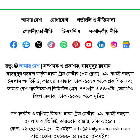
আমার দেশ
যোগাযোগ
শর্তাবলি ও নীতিমালা
গোপনীয়তা নীতি
ডিএমসিএ
সম্পাদকীয় নীতি
স্বত্ব: ©️
আমার দেশ
| সম্পাদক ও প্রকাশক, মাহমুদুর রহমান
মাহমুদুর রহমান
কর্তৃক ঢাকা ট্রেড সেন্টার (৮ম ফ্লোর), ৯৯, কাজী নজরুল
ইসলাম অ্যাভিনিউ, কারওয়ান বাজার, ঢাকা-১২১৫ থেকে প্রকাশিত এবং
আমার দেশ পাবলিকেশন লিমিটেড প্রেস, ৪৪৬/সি ও ৪৪৬/ডি, তেজগাঁও
শিল্প এলাকা, ঢাকা-১২০৮ থেকে মুদ্রিত।
সম্পাদকীয় ও বাণিজ্য বিভাগ: ঢাকা ট্রেড সেন্টার, ৯৯, কাজী নজরুল
ইসলাম অ্যাভিনিউ, কারওয়ান বাজার, ঢাকা-১২১৫।
ফোন: ০২-৫৫০১২২৫০। ই-মেইল: info@dailyamardesh.com
বার্তা: ফোন: ০৯৬৬৬-৭৪৭৪০০। ই-মেইল: