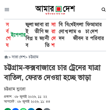
স
জুলা
জা
বা
রা
সা
বি
বি
খে
ইসলা
ফি
আমার
র্ব
ই
তী
ণি
জ
রা
নো
শ্ব
লা
ম ও
চা
দেশ
ইপেপার
শে
বিপ্ল
য়
জ্য
নী
দে
দন
জীবন
র
পরিবার
ষ
ব
তি
শ
>
সারা দেশ
>
চট্টগ্রাম
চট্টগ্রাম-কক্সবাজারে চার ট্রেনের যাত্রা
বাতিল, ফেরত দেওয়া হচ্ছে ভাড়া
চট্টগ্রাম ব্যুরো
প্রকাশ :
০৮ জুলাই ২০২৬, ১১: ২২
আপডেট :
০৮ জুলাই ২০২৬, ১১: ৪৪