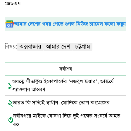
জেডএম
আমার দেশের খবর পেতে গুগল নিউজ চ্যানেল ফলো করুন
বিষয়:
কক্সবাজার
আমার দেশ
চট্টগ্রাম
সর্বশেষ
অযত্নে সীতাকুণ্ড ইকোপার্কের ‘নজরুল স্কয়ার’, ভাস্কর্যে
১
শ্যাওলার আস্তরণ
২
ভারত কি সত্যিই স্বাধীন, মোদিকে তোপ কংগ্রেসের
নবীনগরে মাইকে ঘোষণা দিয়ে দুই পক্ষের সংঘর্ষে আহত
৩
২০