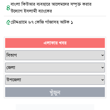
বাংলা কিউআর ব্যবহারে আলেমদের সম্পৃক্ত করার
৪
উদ্যোগ ইসলামী ব্যাংকের
৫
চৌদ্দগ্রামে ৬৭ কেজি গাঁজাসহ আটক ১
এলাকার খবর
খুঁজুন