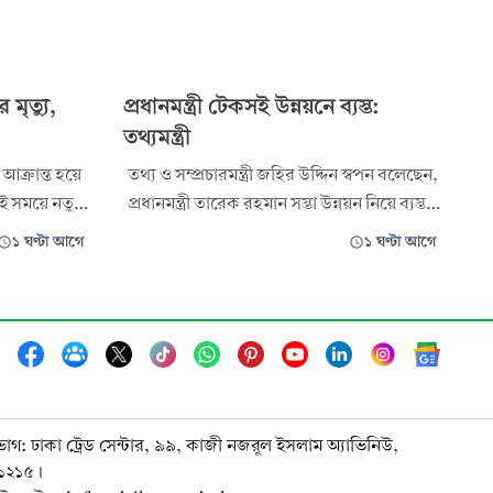
ৃত্যু,
প্রধানমন্ত্রী টেকসই উন্নয়নে ব্যস্ত:
তথ্যমন্ত্রী
ক্রান্ত হয়ে
তথ্য ও সম্প্রচারমন্ত্রী জহির উদ্দিন স্বপন বলেছেন,
ই সময়ে নতুন
প্রধানমন্ত্রী তারেক রহমান সস্তা উন্নয়ন নিয়ে ব্যস্ত
ী হাসপাতালে
নন। এর বড় প্রমাণ হলো—আগামী পাঁচ বছরে
১ ঘণ্টা আগে
১ ঘণ্টা আগে
সিলেট বিভাগে
দেশে ২৫ কোটি গাছ রোপণের উদ্যোগ নেওয়া
াঁড়িয়েছে
হয়েছে। প্রতি বছর পাঁচ কোটি করে বৃক্ষরোপণ
হাম মিলিয়ে
করা হবে। এ লক্ষ্যেই সারা দেশে বৃক্ষমেলার
আয়োজন করা হচ্ছে। রোববার সকা
ভাগ: ঢাকা ট্রেড সেন্টার, ৯৯, কাজী নজরুল ইসলাম অ্যাভিনিউ,
-১২১৫।