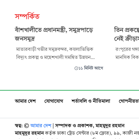
সম্পর্কিত
বাঁশখালীতে প্রধানমন্ত্রী, সমুদ্রপাড়ে
তিন প্রকল্
জনসমুদ্র
নেই ক্রীড়াস
মাতারবাড়ী গভীর সমুদ্রবন্দর, কয়লাভিত্তিক
রংপুরের গঙ্গা
বিদ্যুৎ প্রকল্প ও মহেশখালী সমন্বিত উন্নয়ন
মানসিক বিকাশ
কর্তৃপক্ষের (মিডা) কার্যক্রম পরিদর্শন শেষে
জন্য ২০২৫-২
১১ মিনিট আগে
চট্টগ্রামের বাঁশখালীতে পৌঁছেছেন প্রধানমন্ত্রী
কর্মসূচির (এ
তারেক রহমান। তাকে স্বাগত জানাতে উপজেলার
লাখ ৯৭ হাজা
বাহারছড়া সমুদ্রপাড়ে মানুষের ঢল নামে। পুরো
নথিতে এসব প
অনুষ্ঠানস্থল পরিণত হয় জনসমুদ্রে
মাঠ পর্যায
আমার দেশ
যোগাযোগ
শর্তাবলি ও নীতিমালা
গোপনীয়তা
স্বত্ব: ©️
আমার দেশ
| সম্পাদক ও প্রকাশক, মাহমুদুর রহমান
মাহমুদুর রহমান
কর্তৃক ঢাকা ট্রেড সেন্টার (৮ম ফ্লোর), ৯৯, কাজী 