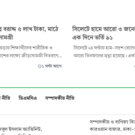
পে বরাদ্দ ৫ লাখ টাকা, মাঠে
সিলেটে হামে আরো ৩ জনের ম
ামগ্রী
এক দিনে ভর্তি ৯১
চড়ায় শিক্ষার্থীদের শারীরিক ও
সিলেটে ২৪ ঘণ্টায় হাম-সদৃশ রোগে আ
ের লক্ষ্যে ক্রীড়াসামগ্রী বিতরণের
আরো তিনজনের মৃত্যু হয়েছে। এক
৬ অর্থবছরের বার্ষিক উন্নয়ন
করে ৯১ জন সন্দেহভাজন হাম রোগ
১ ঘণ্টা আগে
ডিপি) আওতায় তিনটি প্রকল্পে ৫
ভর্তি হয়েছে। এ নিয়ে চলতি বছর 
র ৫৪২ টাকা বরাদ্দ দেওয়া হয়েছে।
নিশ্চিত হাম শনাক্তের সংখ্যা বেড়ে দ
্রকল্পের অর্থ ব্যয় দেখানো হলেও
৮২৭ জনে। সন্দেহভাজন ও নিশ্চিত 
়ে এখনো ক্রীড়া সামগ্র
এ পর্যন্ত মৃত্যুর সংখ্যা দাঁড
 নীতি
ডিএমসিএ
সম্পাদকীয় নীতি
সম্পাদকীয় ও বাণিজ্য বি
নজরুল ইসলাম অ্যাভিনিউ,
কারওয়ান বাজার, ঢাকা