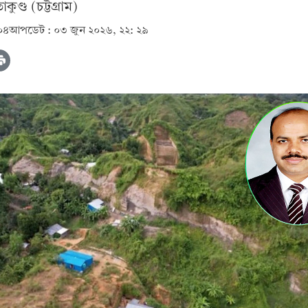
ুণ্ড (চট্টগ্রাম)
০৪
আপডেট :
০৩ জুন ২০২৬, ২২: ২৯