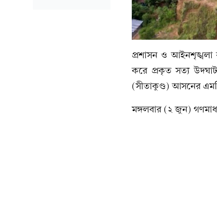
প্রশাসন ও আইনশৃঙ্খলা 
করে প্রকৃত সত্য উদঘা
(সীতাকুণ্ড) আসনের এম
মঙ্গলবার (২ জুন) গণমা