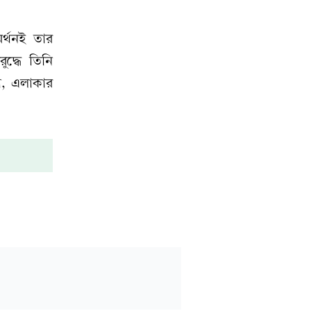
র্থনই তার
দ্ধে তিনি
া, এলাকার