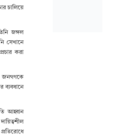
চার চালিয়ে
িনি জঙ্গল
নি সেখানে
্রচার করা
রে জনগণকে
র ব্যবধানে
তি আহ্বান
দায়িত্বশীল
 প্রতিরোধে