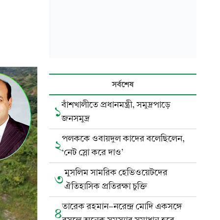
সর্বশেষ
বাঁশখালীতে প্রধানমন্ত্রী, সমুদ্রপাড়ে
১
জনসমুদ্র
পলককে ওবায়দুল কাদের বলেছিলেন,
২
‘নেট স্লো করে দাও’
মুসলিম সামরিক হেভিওয়েটদের
৩
ঐতিহাসিক প্রতিরক্ষা চুক্তি
তারেক রহমান-নরেন্দ্র মোদি একসঙ্গে
৪