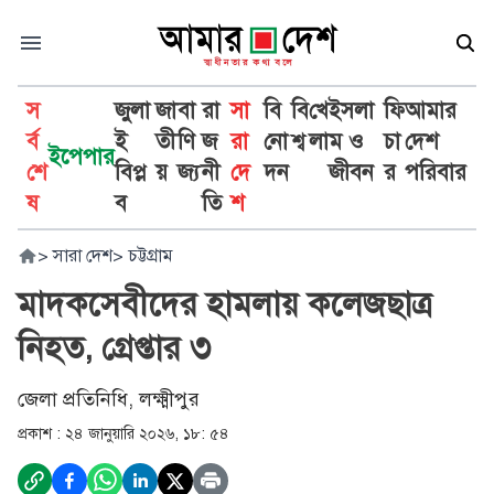
স
জুলা
জা
বা
রা
সা
বি
বি
খে
ইসলা
ফি
আমার
র্ব
ই
তী
ণি
জ
রা
নো
শ্ব
লা
ম ও
চা
দেশ
ইপেপার
শে
বিপ্ল
য়
জ্য
নী
দে
দন
জীবন
র
পরিবার
ষ
ব
তি
শ
>
সারা দেশ
>
চট্টগ্রাম
মাদকসেবীদের হামলায় কলেজছাত্র
নিহত, গ্রেপ্তার ৩
জেলা প্রতিনিধি, লক্ষ্মীপুর
প্রকাশ :
২৪ জানুয়ারি ২০২৬, ১৮: ৫৪