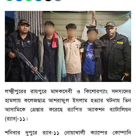
লক্ষ্মীপুরের রায়পুরে মাদকসেবী ও কিশোরগ্যাং সদস্যদের
হামলায় কলেজছাত্র আশরাফুল ইসলাম হত্যার ঘটনায় তিন
আসামিকে গ্রেপ্তার করেছে র‌্যাপিড অ্যাকশন ব্যাটালিয়ন
(র‌্যাব)-১১।
শনিবার দুপুরে র‌্যাব-১১ নোয়াখালী ক্যাম্পের কোম্পানি