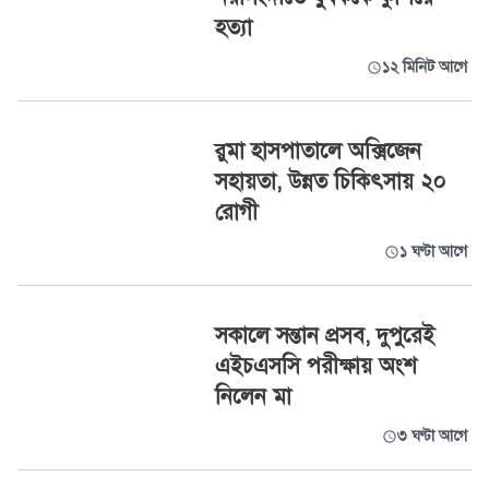
হত্যা
১২ মিনিট আগে
রুমা হাসপাতালে অক্সিজেন
সহায়তা, উন্নত চিকিৎসায় ২০
রোগী
১ ঘণ্টা আগে
সকালে সন্তান প্রসব, দুপুরেই
এইচএসসি পরীক্ষায় অংশ
নিলেন মা
৩ ঘণ্টা আগে