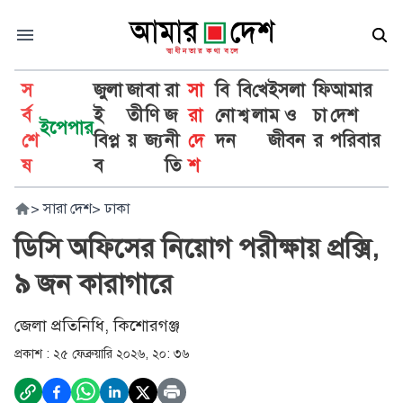
স
জুলা
জা
বা
রা
সা
বি
বি
খে
ইসলা
ফি
আমার
র্ব
ই
তী
ণি
জ
রা
নো
শ্ব
লা
ম ও
চা
দেশ
ইপেপার
শে
বিপ্ল
য়
জ্য
নী
দে
দন
জীবন
র
পরিবার
ষ
ব
তি
শ
>
সারা দেশ
>
ঢাকা
ডিসি অফিসের নিয়োগ পরীক্ষায় প্রক্সি,
৯ জন কারাগারে
জেলা প্রতিনিধি, কিশোরগঞ্জ
প্রকাশ :
২৫ ফেব্রুয়ারি ২০২৬, ২০: ৩৬