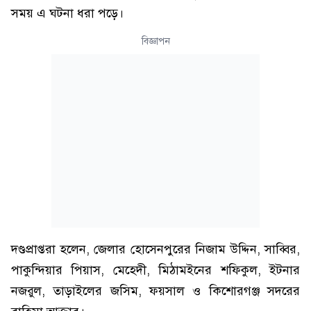
সময় এ ঘটনা ধরা পড়ে।
বিজ্ঞাপন
দণ্ডপ্রাপ্তরা হলেন, জেলার হোসেনপুরের নিজাম উদ্দিন, সাব্বির,
পাকুন্দিয়ার পিয়াস, মেহেদী, মিঠামইনের শফিকুল, ইটনার
নজরুল, তাড়াইলের জসিম, ফয়সাল ও কিশোরগঞ্জ সদরের