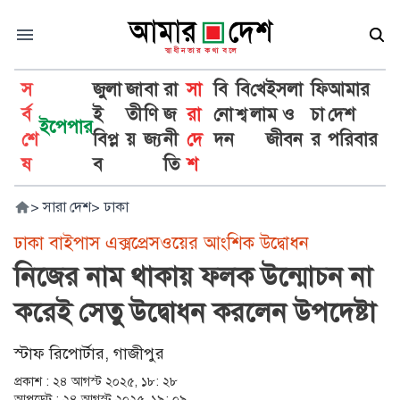
স
জুলা
জা
বা
রা
সা
বি
বি
খে
ইসলা
ফি
আমার
র্ব
ই
তী
ণি
জ
রা
নো
শ্ব
লা
ম ও
চা
দেশ
ইপেপার
শে
বিপ্ল
য়
জ্য
নী
দে
দন
জীবন
র
পরিবার
ষ
ব
তি
শ
>
সারা দেশ
>
ঢাকা
ঢাকা বাইপাস এক্সপ্রেসওয়ের আংশিক উদ্বোধন
নিজের নাম থাকায় ফলক উন্মোচন না
করেই সেতু উদ্বোধন করলেন উপদেষ্টা
স্টাফ রিপোর্টার, গাজীপুর
প্রকাশ :
২৪ আগস্ট ২০২৫, ১৮: ২৮
আপডেট :
২৪ আগস্ট ২০২৫, ১৯: ০৯