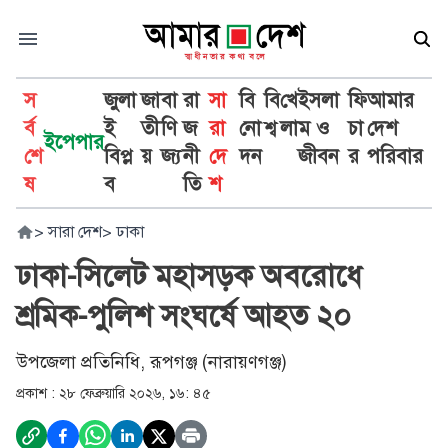
স
জুলা
জা
বা
রা
সা
বি
বি
খে
ইসলা
ফি
আমার
র্ব
ই
তী
ণি
জ
রা
নো
শ্ব
লা
ম ও
চা
দেশ
ইপেপার
শে
বিপ্ল
য়
জ্য
নী
দে
দন
জীবন
র
পরিবার
ষ
ব
তি
শ
>
সারা দেশ
>
ঢাকা
ঢাকা-সিলেট মহাসড়ক অবরোধে
শ্রমিক-পুলিশ সংঘর্ষে আহত ২০
উপজেলা প্রতিনিধি, রূপগঞ্জ (নারায়ণগঞ্জ)
প্রকাশ :
২৮ ফেব্রুয়ারি ২০২৬, ১৬: ৪৫