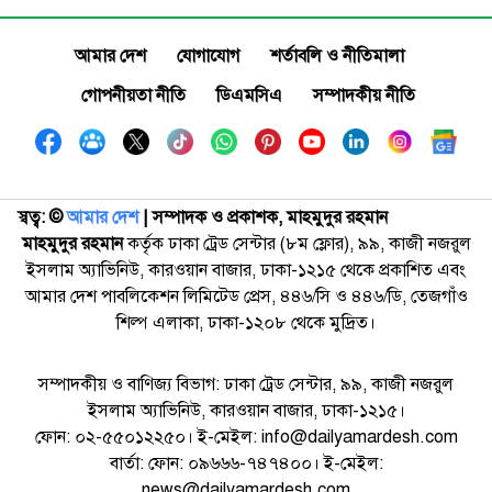
আমার দেশ
যোগাযোগ
শর্তাবলি ও নীতিমালা
গোপনীয়তা নীতি
ডিএমসিএ
সম্পাদকীয় নীতি
স্বত্ব: ©️
আমার দেশ
| সম্পাদক ও প্রকাশক, মাহমুদুর রহমান
মাহমুদুর রহমান
কর্তৃক ঢাকা ট্রেড সেন্টার (৮ম ফ্লোর), ৯৯, কাজী নজরুল
ইসলাম অ্যাভিনিউ, কারওয়ান বাজার, ঢাকা-১২১৫ থেকে প্রকাশিত এবং
আমার দেশ পাবলিকেশন লিমিটেড প্রেস, ৪৪৬/সি ও ৪৪৬/ডি, তেজগাঁও
শিল্প এলাকা, ঢাকা-১২০৮ থেকে মুদ্রিত।
সম্পাদকীয় ও বাণিজ্য বিভাগ: ঢাকা ট্রেড সেন্টার, ৯৯, কাজী নজরুল
ইসলাম অ্যাভিনিউ, কারওয়ান বাজার, ঢাকা-১২১৫।
ফোন: ০২-৫৫০১২২৫০। ই-মেইল: info@dailyamardesh.com
বার্তা: ফোন: ০৯৬৬৬-৭৪৭৪০০। ই-মেইল:
news@dailyamardesh.com