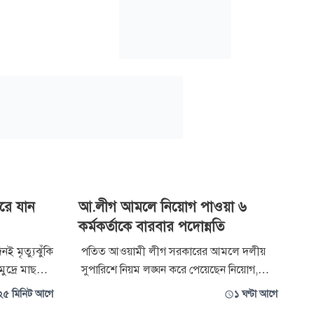
ারে যান
আ.লীগ আমলে নিয়োগ পাওয়া ৬
কর্মকর্তাকে বারবার পদোন্নতি
ই মৃত্যুঝুঁকি
পতিত আওয়ামী লীগ সরকারের আমলে দলীয়
ুদ্রে মাছ
সুপারিশে নিয়ম লঙ্ঘন করে পেয়েছেন নিয়োগ,
া উপকূলের
এরপর বছর বছর বাগিয়ে নিচ্ছেন পদোন্নতি। জুলাই
২৫ মিনিট আগে
১ ঘণ্টা আগে
শ মাছ ধরার
বিপ্লবে আওয়ামী লীগের পতন হলেও পদোন্নতির