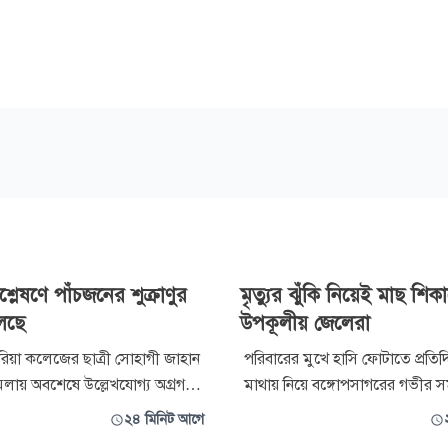
লেষণে পাঁচজনের শুক্রাণুর
মৃত্যুর ঝুঁকি নিয়েই মাছ শিক
লেছে
উপকূলীয় জেলেরা
্টোরিয়া কলেজের ছাত্রী সোহাগী জাহান
পরিবারের মুখে হাসি ফোটাতে প্রতিদিন
মলায় অবশেষে উল্লেখযোগ্য অগ্রগতি
মাথায় নিয়ে বঙ্গোপসাগরের গভীর সম
েছে। দীর্ঘ এক দশক পর খুলতে শুরু
শিকারে যান পটুয়াখালীর কলাপাড়
২৪ মিনিট আগে
চিত এই মামলার জট। মামলার
হাজার হাজার জেলে। কিন্তু অধিকাং