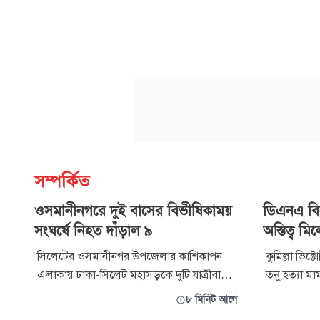
সম্পর্কিত
ওসমানীনগরে দুই বাসের বিভীষিকাময়
ডিএনএ বিশ্
সংঘর্ষে নিহত দাঁড়াল ৯
অস্তিত্ব মি
সিলেটের ওসমানীনগর উপজেলার কাশিকাপন
কুমিল্লা ভিক
এলাকায় ঢাকা-সিলেট মহাসড়কে দুটি যাত্রীবাহী
তনু হত্যা মা
বাসের মুখোমুখি সংঘর্ষে নিহতের সংখ্যা বেড়ে ৯
দৃশ্যমান হয়
৮ মিনিট আগে
জনে দাঁড়িয়েছে। এর আগে পুলিশ নিহতের সংখ্যা
করেছে আলো