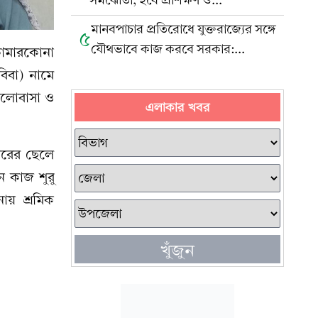
সমঝোতা, হবে প্রশিক্ষণ ও
পুনর্বাসনকেন্দ্র
মানবপাচার প্রতিরোধে যুক্তরাজ্যের সঙ্গে
৫
যৌথভাবে কাজ করবে সরকার:
কামারকোনা
প্রবাসীকল্যাণমন্ত্রী
িবা) নামে
ভালোবাসা ও
এলাকার খবর
বারের ছেলে
ে কাজ শুরু
ায় শ্রমিক
খুঁজুন