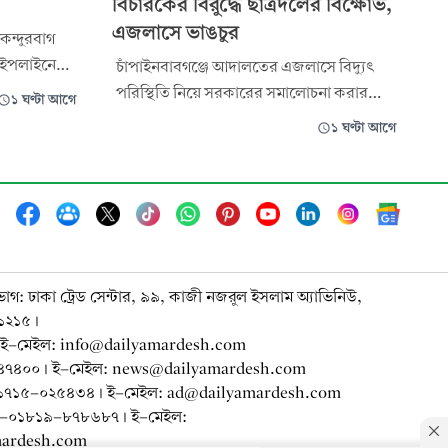
বিচারকের বিরুদ্ধে ছাত্রদলের বিক্ষোভ,
এজলাসে ভাঙচুর
েন্দুরবাগ
পাইপলাইনে
চাঁপাইনবাবগঞ্জে আদালতের এজলাসে বিদ্যুৎ
্মীপুর
পরিস্থিতি নিয়ে সরকারের সমালোচনা করার
১ ঘণ্টা আগে
ীর দুটি
অভিযোগ এনে একজন যুগ্ম ও দায়রা জজের
১ ঘণ্টা আগে
লাকায় গ্যাস
বিরুদ্ধে বিক্ষোভ করেছে স্বেচ্ছাসেবক দল ও
 হাজার ১৫০
ছাত্রদল। রোববার দুপুরে জেলা ও দায়রা জজ
ন গ্যাস সংকটে
আদালতের দ্বিতীয় ভবনের সামনে বিক্ষোভ করেন
তারা। এসময় ওই বিচারককে অপসারণের দাবি
জানিয়ে এজলাস
ভাগ: ঢাকা ট্রেড সেন্টার, ৯৯, কাজী নজরুল ইসলাম অ্যাভিনিউ,
-১২১৫।
ই-মেইল: info@dailyamardesh.com
-৭৪৭৪০০। ই-মেইল: news@dailyamardesh.com
০-১৭১৫-০২৫৪৩৪ । ই-মেইল: ad@dailyamardesh.com
৮০-০১৮১৯-৮৭৮৬৮৭ । ই-মেইল:
mardesh.com