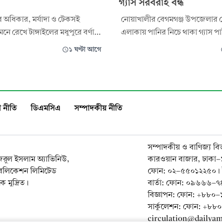
গ্যাস সরবরাহ বন্ধ
 অধিকার, মর্যাদা ও টেকসই
নোয়াখালীর বেগমগঞ্জ উপজেলার ক
নে রেখে টাঙ্গাইলের মধুপুরে বর্ণাঢ্য
এলাকায় পানির নিচে থাকা গ্যাস 
্তর্জাতিক আদিবাসী দিবস পালিত
লিকেজ দেখা দিয়েছে। এ কারণে লক্ষ
১ ঘণ্টা আগে
জেলার পুরো এলাকা এবং নোয়াখাল
দ, ট্রাইবাল ওয়েলফেয়ার
সিএনজি স্টেশন ও বেগমগঞ্জ শিল্প এ
, আচিক মিচিক সোসাইটি, জলছত্র
সরবরাহ বন্ধ রয়েছে। এতে প্রায় ৭
়ন প্রকল্প, নাগরিক উদ্যোগ,
জন গ্রাহক ও চারটি সিএনজি স্টেশ
 নীতি
ডিএমসিএ
সম্পাদকীয় নীতি
রি
পড়
সম্পাদকীয় ও বাণিজ্য বি
নজরুল ইসলাম অ্যাভিনিউ,
কারওয়ান বাজার, ঢাকা
াবলিকেশন লিমিটেড
ফোন: ০২-৫৫০১২২৫০। 
 মুদ্রিত।
বার্তা: ফোন: ০৯৬৬৬
বিজ্ঞাপন: ফোন: +৮৮
সার্কুলেশন: ফোন: +৮
circulation@dailya