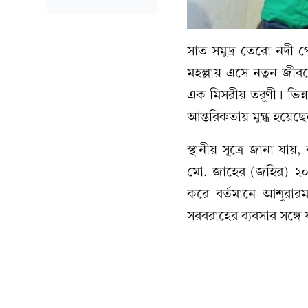
সাত সমুদ্র তেরো নদী 
মহল্লায় এসে নতুন জীব
এক মিসরীয় তরুণী। ভিন্
আন্তরিকতায় মুগ্ধ হয়েছ
স্থানীয় সূত্রে জানা যা
মো. জাহের (জহির) ২০১০
করে বর্তমানে আশুরারম
সরবরাহের ব্যবসার সঙ্গে 