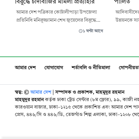
বিরুদ্ধে চাঁদাবাজির মামলা প্রত্যাহার
পালিত
আমার দেশ পত্রিকার কোটালীপাড়া উপজেলা
আদিবাসীদের
প্রতিনিধি মনিরুজ্জামান শেখ জুয়েলের বিরুদ্ধে
উন্নয়নকে সাম
আদালতে দায়ের করা চাঁদাবাজির মামলা
আয়োজনে আন
১ ঘণ্টা আগে
প্রত্যাহার করা হয়েছে। রোববার সিনিয়র
হয়েছে। রোববার সকালে জয়েনশাহী আদিবাসী
জুডিশিয়াল ম্যাজিস্ট্রেট আদালতে মামলাটির বাদী
উন্নয়ন পরিষ
ইয়াসিন ফকির মামলা প্রত্যাহারের আবেদন
এসোসিয়েশন
করেন। আদালতের বিজ্ঞ বিচারক রাইসা সরকার
হরিসভা উন্নয
আমার দেশ
যোগাযোগ
শর্তাবলি ও নীতিমালা
গোপনীয়তা
মামলাটি প্র
বাগাছাস, কা
স্বত্ব: ©️
আমার দেশ
| সম্পাদক ও প্রকাশক, মাহমুদুর রহমান
মাহমুদুর রহমান
কর্তৃক ঢাকা ট্রেড সেন্টার (৮ম ফ্লোর), ৯৯, কাজী 
কারওয়ান বাজার, ঢাকা-১২১৫ থেকে প্রকাশিত এবং আমার দেশ প
প্রেস, ৪৪৬/সি ও ৪৪৬/ডি, তেজগাঁও শিল্প এলাকা, ঢাকা-১২০৮ থেকে