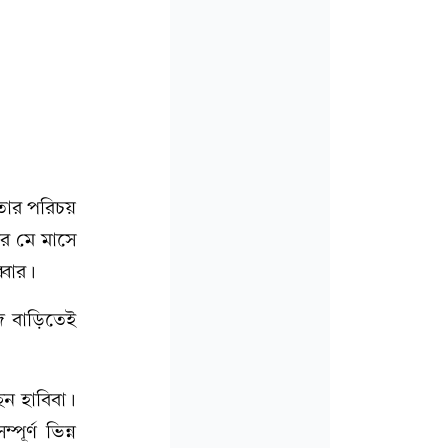
 তার পরিচয়
ের মে মাসে
্বার।
জ বাড়িতেই
েন হাবিবা।
র্ণ ভিন্ন