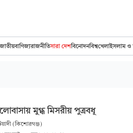
জাতীয়
বাণিজ্য
রাজনীতি
সারা দেশ
বিনোদন
বিশ্ব
খেলা
ইসলাম ও
োবাসায় মুগ্ধ মিসরীয় পুত্রবধূ
িয়াদী (কিশোরগঞ্জ)