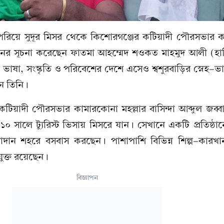
পেরিয়ে সুদূর মিসর থেকে কিশোরগঞ্জের কটিয়াদী পৌরসভার 
নের সূচনা করেছেন ফাতমা আহম্মেদ শওকত মাহমুদ আলী (হাব
ন ভাষা, সংস্কৃতি ও পরিবেশের দেশে এসেও শ্বশুরবাড়ির স্নেহ-
েন তিনি।
য়, কটিয়াদী পৌরসভার কামারকোনা মহল্লার বাসিন্দা আব্দুল জব্
 সালে ট্যুরিস্ট ভিসায় মিসরে যান। সেখানে একটি প্রতিষ্ঠান
াদান শহরে বসবাস করছেন। পাশাপাশি বিভিন্ন শিল্প-কারখান
যুক্ত রয়েছেন।
বিজ্ঞাপন