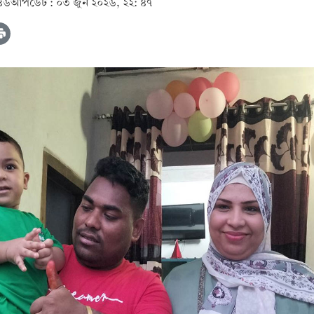
 ৪৬
আপডেট :
০৩ জুন ২০২৬, ২২: ৪৭