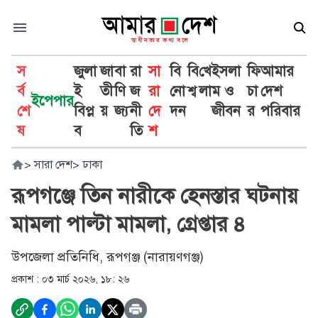
স
জুলা
জা
বা
রা
সা
বি
বি
খে
ইসলা
ফি
আমার
র্ব
ই
তী
ণি
জ
রা
নো
শ্ব
লা
ম ও
চা
দেশ
ইপেপার
শে
বিপ্ল
য়
জ্য
নী
দে
দন
জীবন
র
পরিবার
ষ
ব
তি
শ
>
সারা দেশ
>
ঢাকা
রূপগঞ্জে তিন নারীকে হেনস্তার ঘটনায়
মামলা পাল্টা মামলা, গ্রেপ্তার ৪
উপজেলা প্রতিনিধি, রূপগঞ্জ (নারায়ণগঞ্জ)
প্রকাশ :
০৩ মার্চ ২০২৬, ১৮: ২৬