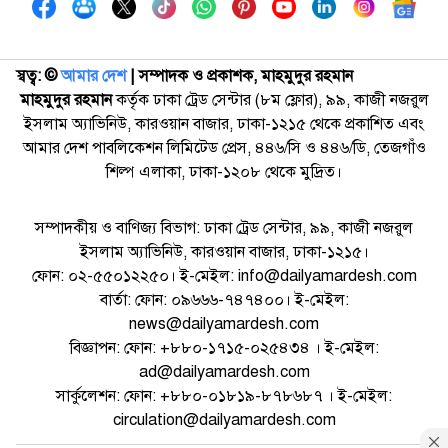
স্বত্ব: ©️
আমার দেশ
| সম্পাদক ও প্রকাশক, মাহমুদুর রহমান
মাহমুদুর রহমান
কর্তৃক ঢাকা ট্রেড সেন্টার (৮ম ফ্লোর), ৯৯, কাজী নজরুল
ইসলাম অ্যাভিনিউ, কারওয়ান বাজার, ঢাকা-১২১৫ থেকে প্রকাশিত এবং
আমার দেশ পাবলিকেশন লিমিটেড প্রেস, ৪৪৬/সি ও ৪৪৬/ডি, তেজগাঁও
শিল্প এলাকা, ঢাকা-১২০৮ থেকে মুদ্রিত।
সম্পাদকীয় ও বাণিজ্য বিভাগ: ঢাকা ট্রেড সেন্টার, ৯৯, কাজী নজরুল
ইসলাম অ্যাভিনিউ, কারওয়ান বাজার, ঢাকা-১২১৫।
ফোন: ০২-৫৫০১২২৫০। ই-মেইল: info@dailyamardesh.com
বার্তা: ফোন: ০৯৬৬৬-৭৪৭৪০০। ই-মেইল:
news@dailyamardesh.com
বিজ্ঞাপন: ফোন: +৮৮০-১৭১৫-০২৫৪৩৪ । ই-মেইল:
ad@dailyamardesh.com
সার্কুলেশন: ফোন: +৮৮০-০১৮১৯-৮৭৮৬৮৭ । ই-মেইল:
circulation@dailyamardesh.com