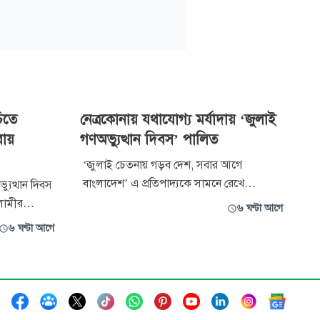
িতে
নেত্রকোনায় যথাযোগ্য মর্যাদায় ‘জুলাই
রায়
গণঅভ্যুত্থান দিবস’ পালিত
‘জুলাই চেতনায় গড়ব দেশ, সবার আগে
বাংলাদেশ’ এ প্রতিপাদ্যকে সামনে রেখে
যুত্থান দিবস
নেত্রকোনায় যথাযোগ্য মর্যাদা ও ভাবগাম্ভীর্যের মধ্য
লামীর
৬ ঘণ্টা আগে
দিয়ে ‘জুলাই গণঅভ্যুত্থান দিবস’ পালিত হয়েছে।
 অঙ্গসংগঠনের
৬ ঘণ্টা আগে
বুধবার বৈরী আবহাওয়া ও বৃষ্টি উপেক্ষা করে জেলা
িযোগ উঠেছে।
প্রশাসনের উদ্যোগে বিভিন্ন কর্মসূচির মধ্য দিয়ে
 করতে গিয়ে
দিবসটি পালন করা হয়।
ল মিয়া
োগ করা