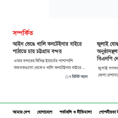
সম্পর্কিত
আইন ভেঙে খালি কনটেইনার বাইরে
জুলাই যোদ
পাঠাতে চায় চট্টগ্রাম বন্দর
অনুষ্ঠানস্
বিএনপি নে
এবার বন্দরের বিভিন্ন ইয়ার্ডের পাশাপাশি
অফডকগুলো থেকেও খালি কনটেইনার বাইরে
জুলাই গণঅভ্
পাঠিয়ে দেওয়ার উদ্যোগ নিয়েছে চট্টগ্রাম বন্দর
জেলা প্রশা
৭ মিনিট আগে
কর্তৃপক্ষ। ইতোমধ্যে খালি কনটেইনারগুলো শিপিং
সভাকে কেন্দ
এজেন্ট ও মেইন লাইন অপারেটরদের তত্ত্বাবধানে
উত্তপ্ত হয়ে উ
বন্দরের ইয়ার্ড ও অফডকের বাইরে সংরক্ষণের
যাওয়া কয়েক
অনুমতি দিতে জাতীয় রাজস্ব বোর্ডকে (এনবিআ
বিএনপির নেত
লাঞ্ছিত করে 
আমার দেশ
যোগাযোগ
শর্তাবলি ও নীতিমালা
গোপনীয়তা 