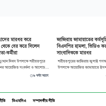
্ধাদের মারধর করে
জাজিরায় জামায়াতের কর্মসূচ
থল থেকে বের করে দিলেন
বিএনপির হামলা, ভিডিও ক
তা-কর্মীরা
সাংবাদিককে মারধর
যুত্থান দিবস উপলক্ষে শরীয়তপুরে
শরীয়তপুরের জাজিরায় জুলাই গণঅভ্
সনের আয়োজিত সংবর্ধনা ও আলোচনা
উপলক্ষে আয়োজিত জামায়াতে ইস
্র করে মারধর ও লাঞ্ছনার অভিযোগে
কর্মসূচিতে বিএনপি ও এর সহযোগী
৬ ঘণ্টা আগে
ঠেছে পরিস্থিতি। অনুষ্ঠানে অংশ নিতে
নেতাকর্মীদের বিরুদ্ধে হামলার অভ
জন জুলাই যোদ্ধা অভিযোগ করেছেন,
এ সময় হামলার দৃশ্য ভিডিও ধারণ
া-কর্মীরা তাদের শারীরিকভাবে
বিজয় টিভির জাজিরা প্রতিনিধি জুয়ে
অনুষ্ঠানস্থল থেকে বের করে
হামলার শিকার হয়েছেন বলে অভিয
নীতি
ডিএমসিএ
সম্পাদকীয় নীতি
হয়েছে। আহত