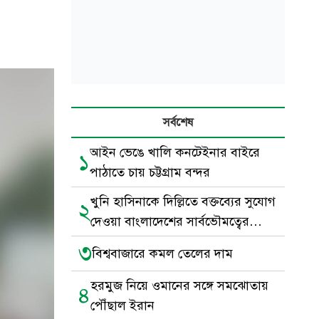
সর্বশেষ
আইন ভেঙে খালি কনটেইনার বাইরে
১
পাঠাতে চায় চট্টগ্রাম বন্দর
খুনি হাসিনাকে দিল্লিতে বক্তব্যের সুযোগ
২
দেওয়া বাংলাদেশের সার্বভৌমত্বের
অবমাননা
৩
বিশ্ববাজারে কমল তেলের দাম
হরমুজ নিয়ে ওমানের সঙ্গে সমঝোতায়
৪
পৌঁছাল ইরান