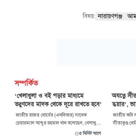
বিষয়:
নারায়ণগঞ্জ
আম
সম্পর্কিত
‘খেলাধুলা ও বই পড়ার মাধ্যমে
অযত্নে সীত
তরুণদের মাদক থেকে দূরে রাখতে হবে’
স্কয়ার’, ভা
জাতীয় রাজস্ব বোর্ডের (এনবিআর) সাবেক
জাতীয় কবি ক
চেয়ারম্যান আব্দুর রহমান খান বলেছেন, খেলাধুলা
সীতাকুণ্ড বো
ও বই পড়ার মাধ্যমে আগামী প্রজন্মকে মাদক
করা হয়েছে ন
৩ মিনিট আগে