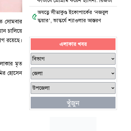
কীভাবে প্রোগ্রাম করেন হাসিনা: রিজভী
অযত্নে সীতাকুণ্ড ইকোপার্কের ‘নজরুল
৫
স্কয়ার’, ভাস্কর্যে শ্যাওলার আস্তরণ
 গত সোমবার
ান চালিয়ে
যোগ রয়েছে।
এলাকার খবর
লাকার মৃত
আমির হোসেন
খুঁজুন