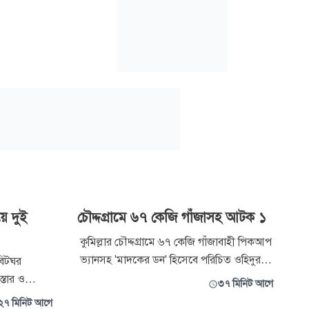
ে দুই
চৌদ্দগ্রামে ৬৭ কেজি গাঁজাসহ আটক ১
কুমিল্লার চৌদ্দগ্রামে ৬৭ কেজি গাঁজাবাহী পিকআপ
ভ্যানসহ 'মাদকের ডন' হিসেবে পরিচিত ওহিদুর
 বিটঘর
রহমানকে আটক করেছে র‍্যাব। ওহিদুর রহমান
স্তার ও
৩৭ মিনিট আগে
উপজেলার ঘোলপাশা ইউনিয়নের শালুকিয়া গ্রামের
 হয়েছে।
২৭ মিনিট আগে