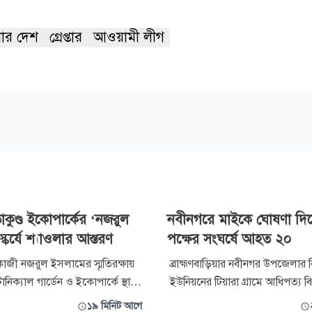
ার দেশ
গ্রেপ্তার
আওয়ামী লীগ
াকুণ্ড ইকোপার্কের ‘নজরুল
নবীনগরে মাইকে ঘোষণা দিয়
স্কর্যে শ্যাওলার আস্তরণ
পক্ষের সংঘর্ষে আহত ২০
াজী নজরুল ইসলামের স্মৃতিরক্ষায়
ব্রাহ্মণবাড়িয়ার নবীনগর উপজেলার
টানিক্যাল গার্ডেন ও ইকোপার্কে স্থাপন
ইউনিয়নের টিয়ারা গ্রামে আধিপত্য বি
জরুল স্কয়ার। পাহাড়-ঝরনাঘেরা এ
পূর্বশত্রুতার জেরে দুই পক্ষের সংঘর্ষ
১৯ মিনিট আগে