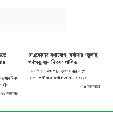
িতে
নেত্রকোনায় যথাযোগ্য মর্যাদায় ‘জুলাই
রায়
গণঅভ্যুত্থান দিবস’ পালিত
‘জুলাই চেতনায় গড়ব দেশ, সবার আগে
বাংলাদেশ’ এ প্রতিপাদ্যকে সামনে রেখে
যুত্থান দিবস
নেত্রকোনায় যথাযোগ্য মর্যাদা ও ভাবগাম্ভীর্যের মধ্য
লামীর
৬ ঘণ্টা আগে
দিয়ে ‘জুলাই গণঅভ্যুত্থান দিবস’ পালিত হয়েছে।
 অঙ্গসংগঠনের
৬ ঘণ্টা আগে
বুধবার বৈরী আবহাওয়া ও বৃষ্টি উপেক্ষা করে জেলা
িযোগ উঠেছে।
প্রশাসনের উদ্যোগে বিভিন্ন কর্মসূচির মধ্য দিয়ে
 করতে গিয়ে
দিবসটি পালন করা হয়।
ল মিয়া