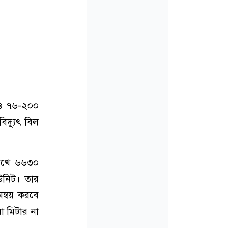
ল ও ৭৬-২০০
িদ্যুৎ বিল
রিখে ৬৬৩০
উনিট। তার
ন্বয় করবে
া মিটার না