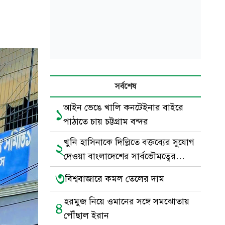
সর্বশেষ
আইন ভেঙে খালি কনটেইনার বাইরে
১
পাঠাতে চায় চট্টগ্রাম বন্দর
খুনি হাসিনাকে দিল্লিতে বক্তব্যের সুযোগ
২
দেওয়া বাংলাদেশের সার্বভৌমত্বের
অবমাননা
৩
বিশ্ববাজারে কমল তেলের দাম
হরমুজ নিয়ে ওমানের সঙ্গে সমঝোতায়
৪
পৌঁছাল ইরান