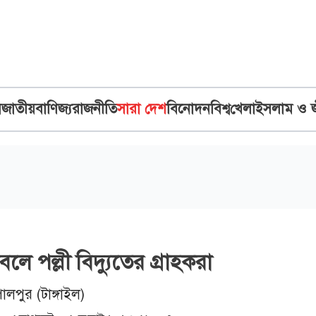
ব
জাতীয়
বাণিজ্য
রাজনীতি
সারা দেশ
বিনোদন
বিশ্ব
খেলা
ইসলাম ও 
লে পল্লী বিদ্যুতের গ্রাহকরা
লপুর (টাঙ্গাইল)