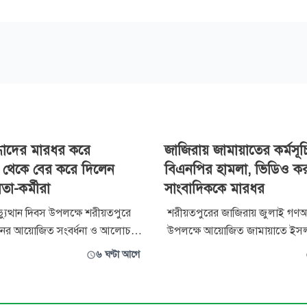
্ধাদের মারধর করে
জাজিরায় জামায়াতের কর্মসূচ
থল থেকে বের করে দিলেন
বিএনপির হামলা, ভিডিও ক
তা-কর্মীরা
সাংবাদিককে মারধর
যুত্থান দিবস উপলক্ষে শরীয়তপুরে
শরীয়তপুরের জাজিরায় জুলাই গণঅভ্
সনের আয়োজিত সংবর্ধনা ও আলোচনা
উপলক্ষে আয়োজিত জামায়াতে ইস
্র করে মারধর ও লাঞ্ছনার অভিযোগে
কর্মসূচিতে বিএনপি ও এর সহযোগী
৬ ঘণ্টা আগে
ঠেছে পরিস্থিতি। অনুষ্ঠানে অংশ নিতে
নেতাকর্মীদের বিরুদ্ধে হামলার অভ
জন জুলাই যোদ্ধা অভিযোগ করেছেন,
এ সময় হামলার দৃশ্য ভিডিও ধারণ
া-কর্মীরা তাদের শারীরিকভাবে
বিজয় টিভির জাজিরা প্রতিনিধি জুয়ে