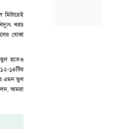
ংশ মিটারেই
িদ্যুৎ খরচ
িলের বোঝা
 ভুল হতেও
ে ১২-১৪টির
র এমন ভুল
বলেন, আমরা