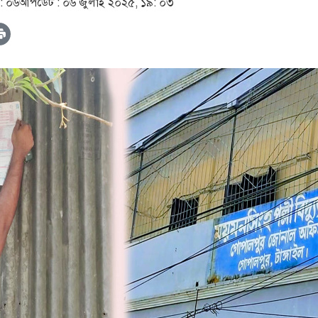
: ০৬
আপডেট :
০৬ জুলাই ২০২৫, ১৯: ০৩