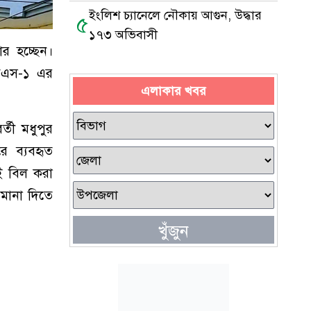
ইংলিশ চ্যানেলে নৌকায় আগুন, উদ্ধার
৫
১৭৩ অভিবাসী
ার হচ্ছেন।
িবিএস-১ এর
এলাকার খবর
্তী মধুপুর
ে ব্যবহৃত
ই বিল করা
িমানা দিতে
খুঁজুন