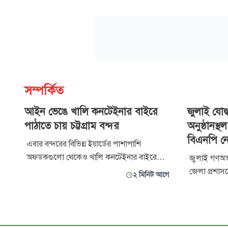
সম্পর্কিত
আইন ভেঙে খালি কনটেইনার বাইরে
জুলাই যোদ
পাঠাতে চায় চট্টগ্রাম বন্দর
অনুষ্ঠানস্
বিএনপি নে
এবার বন্দরের বিভিন্ন ইয়ার্ডের পাশাপাশি
অফডকগুলো থেকেও খালি কনটেইনার বাইরে
জুলাই গণঅভ্
পাঠিয়ে দেওয়ার উদ্যোগ নিয়েছে চট্টগ্রাম বন্দর
জেলা প্রশা
২ মিনিট আগে
কর্তৃপক্ষ। ইতোমধ্যে খালি কনটেইনারগুলো শিপিং
সভাকে কেন্দ
এজেন্ট ও মেইন লাইন অপারেটরদের তত্ত্বাবধানে
উত্তপ্ত হয়ে উ
বন্দরের ইয়ার্ড ও অফডকের বাইরে সংরক্ষণের
যাওয়া কয়েক
অনুমতি দিতে জাতীয় রাজস্ব বোর্ডকে (এনবিআ
বিএনপির নেত