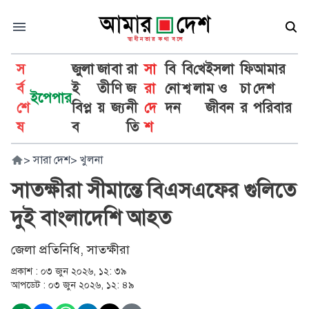
স
জুলা
জা
বা
রা
সা
বি
বি
খে
ইসলা
ফি
আমার
র্ব
ই
তী
ণি
জ
রা
নো
শ্ব
লা
ম ও
চা
দেশ
ইপেপার
শে
বিপ্ল
য়
জ্য
নী
দে
দন
জীবন
র
পরিবার
ষ
ব
তি
শ
>
সারা দেশ
>
খুলনা
সাতক্ষীরা সীমান্তে বিএসএফের গুলিতে
দুই বাংলাদেশি আহত
জেলা প্রতিনিধি, সাতক্ষীরা
প্রকাশ :
০৩ জুন ২০২৬, ১২: ৩৯
আপডেট :
০৩ জুন ২০২৬, ১২: ৪৯