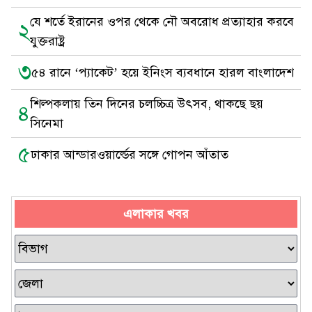
যে শর্তে ইরানের ওপর থেকে নৌ অবরোধ প্রত্যাহার করবে
২
যুক্তরাষ্ট্র
৩
৫৪ রানে ‘প্যাকেট’ হয়ে ইনিংস ব্যবধানে হারল বাংলাদেশ
শিল্পকলায় তিন দিনের চলচ্চিত্র উৎসব, থাকছে ছয়
৪
সিনেমা
৫
ঢাকার আন্ডারওয়ার্ল্ডের সঙ্গে গোপন আঁতাত
এলাকার খবর