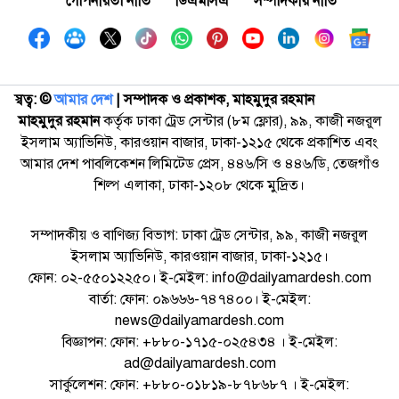
গোপনীয়তা নীতি
ডিএমসিএ
সম্পাদকীয় নীতি
স্বত্ব: ©️
আমার দেশ
| সম্পাদক ও প্রকাশক, মাহমুদুর রহমান
মাহমুদুর রহমান
কর্তৃক ঢাকা ট্রেড সেন্টার (৮ম ফ্লোর), ৯৯, কাজী নজরুল
ইসলাম অ্যাভিনিউ, কারওয়ান বাজার, ঢাকা-১২১৫ থেকে প্রকাশিত এবং
আমার দেশ পাবলিকেশন লিমিটেড প্রেস, ৪৪৬/সি ও ৪৪৬/ডি, তেজগাঁও
শিল্প এলাকা, ঢাকা-১২০৮ থেকে মুদ্রিত।
সম্পাদকীয় ও বাণিজ্য বিভাগ: ঢাকা ট্রেড সেন্টার, ৯৯, কাজী নজরুল
ইসলাম অ্যাভিনিউ, কারওয়ান বাজার, ঢাকা-১২১৫।
ফোন: ০২-৫৫০১২২৫০। ই-মেইল: info@dailyamardesh.com
বার্তা: ফোন: ০৯৬৬৬-৭৪৭৪০০। ই-মেইল:
news@dailyamardesh.com
বিজ্ঞাপন: ফোন: +৮৮০-১৭১৫-০২৫৪৩৪ । ই-মেইল:
ad@dailyamardesh.com
সার্কুলেশন: ফোন: +৮৮০-০১৮১৯-৮৭৮৬৮৭ । ই-মেইল: