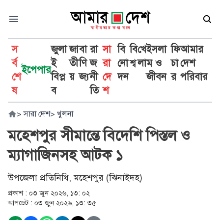
স
জুলা
জা
বা
রা
সা
বি
বি
খে
ইসলা
ফি
আমার
র্ব
ই
তী
ণি
জ
রা
নো
শ্ব
লা
ম ও
চা
দেশ
ইপেপার
শে
বিপ্ল
য়
জ্য
নী
দে
দন
জীবন
র
পরিবার
ষ
ব
তি
শ
>
সারা দেশ
>
খুলনা
মহেশপুর সীমান্তে বিদেশি পিস্তল ও
ম্যাগাজিনসহ আটক ১
উপজেলা প্রতিনিধি, মহেশপুর (ঝিনাইদহ)
প্রকাশ :
০৩ জুন ২০২৬, ১৩: ০২
আপডেট :
০৩ জুন ২০২৬, ১৩: ৩৫