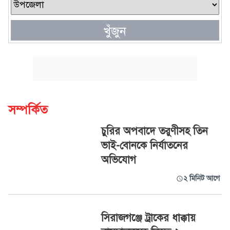
খুঁজুন
সম্পর্কিত
চুরির অপবাদে তরুণীসহ তিন
ভাই-বোনকে নির্যাতনের
অভিযোগ
২ মিনিট আগে
সিরাজগঞ্জে ট্রাকের ধাক্কায়