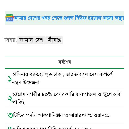
আমার দেশের খবর পেতে গুগল নিউজ চ্যানেল ফলো করুন
বিষয়:
আমার দেশ
সীমান্ত
সর্বশেষ
হাসিনার বক্তব্যে ক্ষুব্ধ ঢাকা, ভারত-বাংলাদেশ সম্পর্কে
১
নতুন উত্তেজনা
চট্টগ্রাম নগরীর ৮০% বেসরকারি হাসপাতাল ও স্কুলে নেই
২
পার্কিং
৩
টিভির পর্দায় আফগানিস্তান ও আয়ারল্যান্ড ওয়ানডে