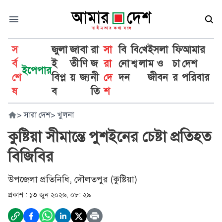
স
জুলা
জা
বা
রা
সা
বি
বি
খে
ইসলা
ফি
আমার
র্ব
ই
তী
ণি
জ
রা
নো
শ্ব
লা
ম ও
চা
দেশ
ইপেপার
শে
বিপ্ল
য়
জ্য
নী
দে
দন
জীবন
র
পরিবার
ষ
ব
তি
শ
>
সারা দেশ
>
খুলনা
কুষ্টিয়া সীমান্তে পুশইনের চেষ্টা প্রতিহত
বিজিবির
উপজেলা প্রতিনিধি, দৌলতপুর (কুষ্টিয়া)
প্রকাশ :
১৩ জুন ২০২৬, ০৮: ২৯