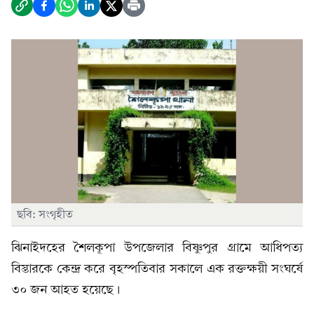
ছবি: সংগৃহীত
ঝিনাইদহের শৈলকূপা উপজেলার বিষ্ণুপুর গ্রামে আ‌ধিপত্য
বিস্তারকে কেন্দ্র করে বৃহস্প‌তিবার সকালে এক রক্তক্ষয়ী সংঘর্ষে
৩০ জন আহত হয়েছে।