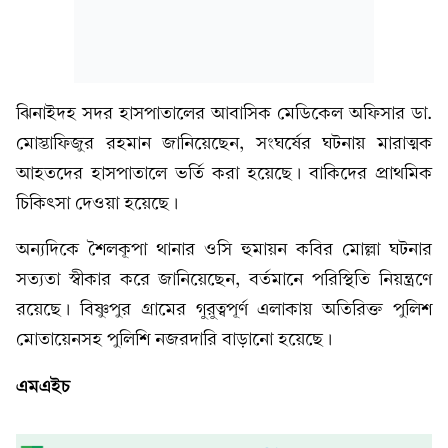
ঝিনাইদহ সদর হাসপাতালের আবা‌সিক মে‌ডিকেল অ‌ফিসার ডা.
মোস্তা‌ফিজুর রহমান জা‌নিয়েছেন, সংঘর্ষের ঘটনায় মারাত্মক
আহতদের হাসপাতালে ভ‌র্তি করা হয়েছে। বা‌কিদের প্রাথ‌মিক
চি‌কিৎসা দেওয়া হয়েছে।
অন্যদিকে শৈলকূপা থানার ও‌সি হুমায়ন ক‌বির মোল্লা ঘটনার
সত্যতা স্বীকার করে জা‌নিয়েছেন, বর্তমানে প‌রি‌স্থি‌তি নিয়ন্ত্রণে
রয়েছে। বিষ্ণুপুর গ্রামের গুরুত্বপূর্ণ এলাকায় অ‌তি‌রিক্ত পু‌লিশ
মোতায়েনসহ পু‌লিশি নজরদা‌রি বাড়ানো হয়েছে।
এমএইচ