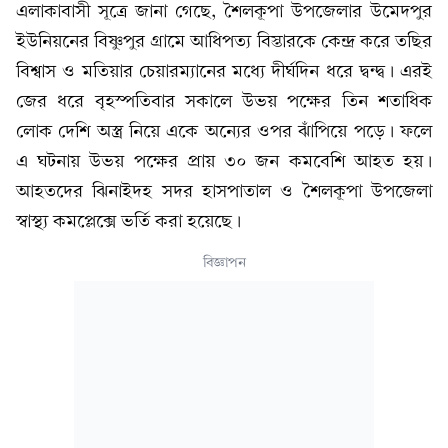
এলাকাবাসী‌ সূত্রে জানা গেছে, শৈলকূপা উপ‌জেলার উমেদপুর
ইউ‌নিয়‌নের বিষ্ণুপুর গ্রামে আ‌ধিপত্য বিস্তারকে কেন্দ্র করে ত‌ছির
বিশ্বাস ও ম‌তিয়ার চেয়ারম্যানের মধ্যে দীর্ঘ‌দিন ধরে দ্বন্দ্ব। এরই
জের ধরে বৃহস্প‌তিবার সকালে উভয় পক্ষের তিন শতা‌ধিক
লোক দে‌শি অস্ত্র নিয়ে একে অন্যের ওপর ঝাঁপিয়ে পড়ে। ফলে
এ ঘটনায় উভয় পক্ষের প্রায় ৩০ জন কমবে‌শি আহত হয়।
আহতদের ঝিনাইদহ সদর হাসপাতাল ও শৈলকূপা উপজেলা
স্বাস্থ্য কমপ্লেক্সে ভ‌র্তি করা হয়েছে।
বিজ্ঞাপন