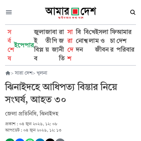
স
জুলা
জা
বা
রা
সা
বি
বি
খে
ইসলা
ফি
আমার
র্ব
ই
তী
ণি
জ
রা
নো
শ্ব
লা
ম ও
চা
দেশ
ইপেপার
শে
বিপ্ল
য়
জ্য
নী
দে
দন
জীবন
র
পরিবার
ষ
ব
তি
শ
>
সারা দেশ
>
খুলনা
ঝিনাইদহে আ‌ধিপত্য বিস্তার‌ নিয়ে
সংঘর্ষ, আহত ৩০
জেলা প্রতিনিধি, ঝিনাইদহ
প্রকাশ :
০৪ জুন ২০২৬, ১২: ০৮
আপডেট :
০৪ জুন ২০২৬, ১২: ১৩