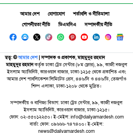
আমার দেশ
যোগাযোগ
শর্তাবলি ও নীতিমালা
গোপনীয়তা নীতি
ডিএমসিএ
সম্পাদকীয় নীতি
স্বত্ব: ©️
আমার দেশ
| সম্পাদক ও প্রকাশক, মাহমুদুর রহমান
মাহমুদুর রহমান
কর্তৃক ঢাকা ট্রেড সেন্টার (৮ম ফ্লোর), ৯৯, কাজী নজরুল
ইসলাম অ্যাভিনিউ, কারওয়ান বাজার, ঢাকা-১২১৫ থেকে প্রকাশিত এবং
আমার দেশ পাবলিকেশন লিমিটেড প্রেস, ৪৪৬/সি ও ৪৪৬/ডি, তেজগাঁও
শিল্প এলাকা, ঢাকা-১২০৮ থেকে মুদ্রিত।
সম্পাদকীয় ও বাণিজ্য বিভাগ: ঢাকা ট্রেড সেন্টার, ৯৯, কাজী নজরুল
ইসলাম অ্যাভিনিউ, কারওয়ান বাজার, ঢাকা-১২১৫।
ফোন: ০২-৫৫০১২২৫০। ই-মেইল: info@dailyamardesh.com
বার্তা: ফোন: ০৯৬৬৬-৭৪৭৪০০। ই-মেইল:
news@dailyamardesh.com