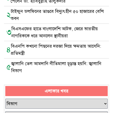
পেলেন ডা. হাবিবুল্লাহ তালুকদার
টাইফুন ডলফিনের তাণ্ডবে বিদ্যুৎহীন ৫০ হাজারের বেশি
২
ভবন
বিএসএফের হাতে বাংলাদেশি আটক, জেরে ভারতীয়
৩
নাগরিককে ধরে আনলেন স্থানীয়রা
বিএনপি কখনো পিছনের দরজা দিয়ে ক্ষমতায় আসেনি:
৪
প্রতিমন্ত্রী
জ্বালানি তেল আমদানি নীতিমালা চূড়ান্ত হয়নি: জ্বালানি
৫
বিভাগ
এলাকার খবর