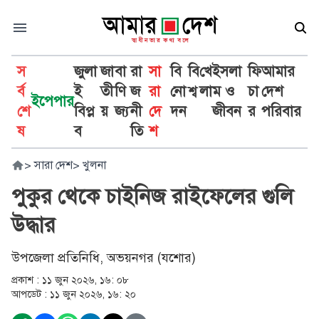
স
জুলা
জা
বা
রা
সা
বি
বি
খে
ইসলা
ফি
আমার
র্ব
ই
তী
ণি
জ
রা
নো
শ্ব
লা
ম ও
চা
দেশ
ইপেপার
শে
বিপ্ল
য়
জ্য
নী
দে
দন
জীবন
র
পরিবার
ষ
ব
তি
শ
>
সারা দেশ
>
খুলনা
পুকুর থেকে চাইনিজ রাইফেলের গুলি
উদ্ধার
উপজেলা প্রতিনিধি, অভয়নগর (যশোর)
প্রকাশ :
১১ জুন ২০২৬, ১৬: ০৮
আপডেট :
১১ জুন ২০২৬, ১৬: ২০